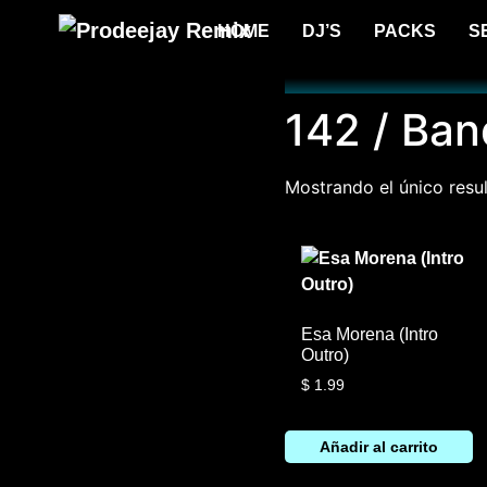
HOME
DJ’S
PACKS
S
142 / Ba
Mostrando el único resu
Esa Morena (Intro
Outro)
$
1.99
Añadir al carrito