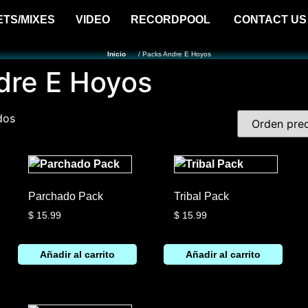
ETS/MIXES
VIDEO
RECORDPOOL
CONTACT US
Inicio
/ Packs Andre E Hoyos
dre E Hoyos
dos
Parchado Pack
Tribal Pack
$
15.99
$
15.99
Añadir al carrito
Añadir al carrito