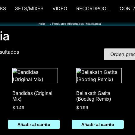
KS
SETS/MIXES
VIDEO
RECORDPOOL
CONT
Inicio
/ Productos etiquetados “#kalilgarcia”
ia
sultados
Bandidas (Original
Bellakath Gatita
Mix)
(Bootleg Remix)
$
1.49
$
1.99
Añadir al carrito
Añadir al carrito