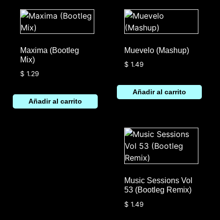
Maxima (Bootleg
Muevelo (Mashup)
Mix)
$
1.49
$
1.29
Añadir al carrito
Añadir al carrito
Music Sessions Vol
53 (Bootleg Remix)
$
1.49