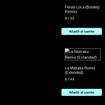
Fiesta Loca (Bootleg
Remix)
$
1.99
Añadir al carrito
La Matraka Remix
(Extended)
$
1.49
Añadir al carrito