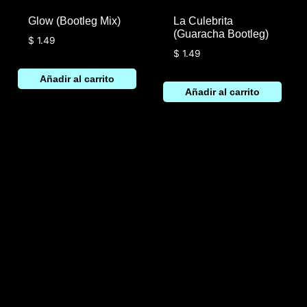
Glow (Bootleg Mix)
La Culebrita
(Guaracha Bootleg)
$
1.49
$
1.49
Añadir al carrito
Añadir al carrito