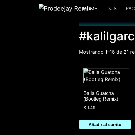
Ir
HOME
DJ’S
PAC
al
contenido
#kalilgarc
Mostrando 1–16 de 21 re
Baila Guatcha
(Bootleg Remix)
$
1.49
Añadir al carrito