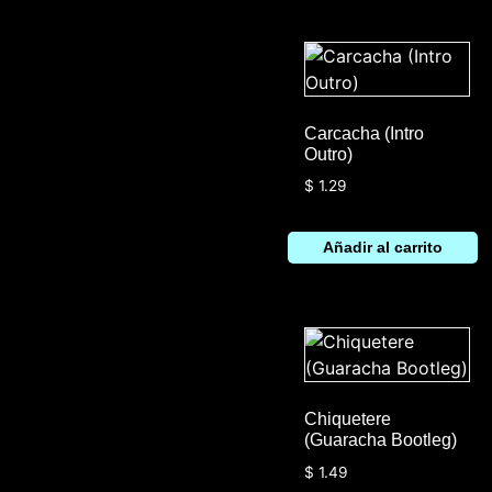
Carcacha (Intro
Outro)
$
1.29
Añadir al carrito
Chiquetere
(Guaracha Bootleg)
$
1.49