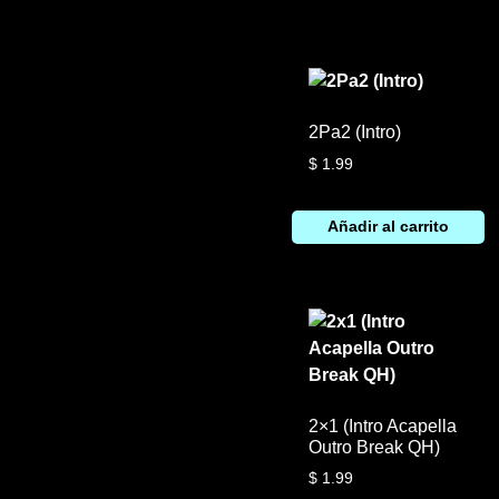
2Pa2 (Intro)
$
1.99
Añadir al carrito
2×1 (Intro Acapella
Outro Break QH)
$
1.99