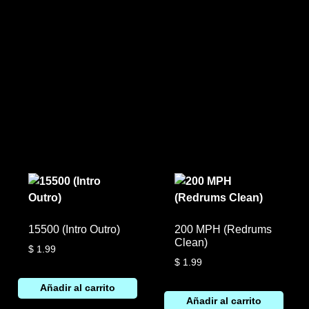
15500 (Intro Outro)
200 MPH (Redrums
Clean)
$
1.99
$
1.99
Añadir al carrito
Añadir al carrito