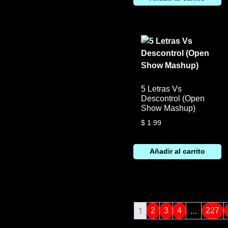
5 Letras Vs
Descontrol (Open
Show Mashup)
$
1.99
Añadir al carrito
1
…
2
3
4
227