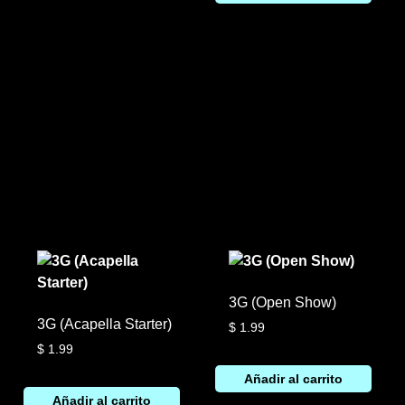
3G (Open Show)
3G (Acapella Starter)
$
1.99
$
1.99
Añadir al carrito
Añadir al carrito