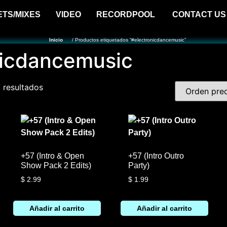
ETS/MIXES
VIDEO
RECORDPOOL
CONTACT US
Inicio
/ Productos etiquetados “#electronicdancemusic”
nicdancemusic
 resultados
+57 (Intro & Open
+57 (Intro Outro
Show Pack 2 Edits)
Party)
$
2.99
$
1.99
Añadir al carrito
Añadir al carrito