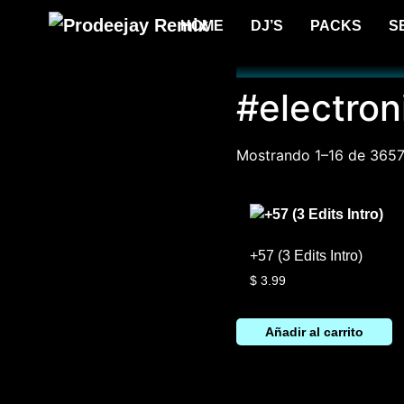
HOME
DJ’S
PACKS
S
#electro
Mostrando 1–16 de 3657
+57 (3 Edits Intro)
$
3.99
Añadir al carrito