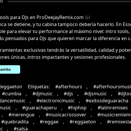
Tools para DJs en ProDeejayRemix.com 🎶
ca se detiene, y tu cabina tampoco debería hacerlo. En Ess
ble para elevar tu performance al máximo nivel: intro tools,
ás pensados para DJs que quieren marcar la diferencia en c
ramientas exclusivas tendrás la versatilidad, calidad y pote
iones únicas, intros impactantes y sesiones profesionales.
arrito
Reggaeton
Etiquetas:
#afterhours
,
#afterhoursmusi
#cumbia
,
#djmusic
,
#djs
,
#djsmusic
,
#djto
cdancemusic
,
#electronicmusic
,
#exitosdeguaracha
music
,
#guarachaperu
,
#hiphop
,
#latinremixes
,
#merengue
,
#musicacrossover
,
#musicremixm
#quebradita
,
#reggae
,
#reggaeton
,
#remixesla
c
,
#salsa