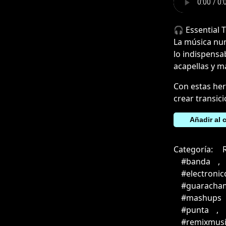
🎧 Essential 
La música nun
lo indispensa
acapellas y m
Con estas her
crear transic
5
Añadir al c
Estrellas
(Intro)
Categoría:
cantidad
#banda
,
#electroni
#guaracha
#mashups
#punta
,
#remixmusi