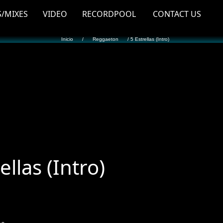
S/MIXES
VIDEO
RECORDPOOL
CONTACT US
Inicio
/
Reggaeton
/ 5 Estrellas (Intro)
ellas (Intro)