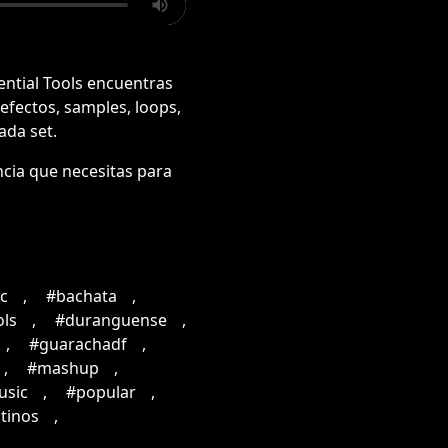
ential Tools encuentras
 efectos, samples, loops,
ada set.
ncia que necesitas para
c
,
#bachata
,
ols
,
#duranguense
,
,
#guarachadf
,
,
#mashup
,
usic
,
#popular
,
tinos
,