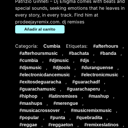
Patrizio Ginneti – Dj Enigma comes with beats and
special sounds, seeking emotions that he leaves in
every story, in every track. Find him at
prodeejayremix.com. dj remixes
Añadir al carrito
Categoría:
Etiquetas:
,
Cumbia
#afterhours
,
,
,
#afterhoursmusic
#bachata
#banda
,
,
,
#cumbia
#djmusic
#djs
,
,
,
#djsmusic
#djtools
#duranguense
,
,
#electronicdancemusic
#electronicmusic
,
,
#exitosdeguaracha
#guarachadf
,
,
#guarachamusic
#guarachaperu
,
,
,
#hiphop
#latinremixes
#mashup
,
,
#mashups
#merengue
,
,
#musicacrossover
#musicremixmusic
,
,
,
#popular
#punta
#quebradita
,
,
,
#reggae
#reggaeton
#remixeslatinos