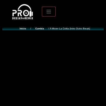
Inicio
/
Cumbia
/ A Mover La Colita (Intro Outro Break)