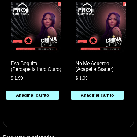
Esa Boquita
No Me Acuerdo
(Percapella Intro Outro)
(Acapella Starter)
$
1.99
$
1.99
Añadir al carrito
Añadir al carrito