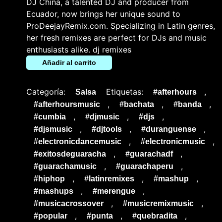
DJ China, a talented DJ and producer from
Ecuador, now brings her unique sound to
ProDeejayRemix.com. Specializing in Latin genres,
her fresh remixes are perfect for DJs and music
enthusiasts alike. dj remixes
Añadir al carrito
Categoría:
Etiquetas:
,
Salsa
#afterhours
,
,
,
#afterhoursmusic
#bachata
#banda
,
,
,
#cumbia
#djmusic
#djs
,
,
,
#djsmusic
#djtools
#duranguense
,
,
#electronicdancemusic
#electronicmusic
,
,
#exitosdeguaracha
#guarachadf
,
,
#guarachamusic
#guarachaperu
,
,
,
#hiphop
#latinremixes
#mashup
,
,
#mashups
#merengue
,
,
#musicacrossover
#musicremixmusic
,
,
,
#popular
#punta
#quebradita