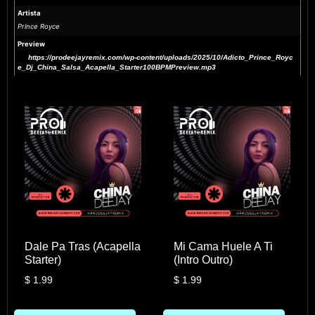
Artista
Prince Royce
Preview
https://prodeejayremix.com/wp-content/uploads/2025/10/Adicto_Prince_Royc
e_Dj_China_Salsa_Acapella_Starter100BPMPreview.mp3
Dale Pa Tras (Acapella
Mi Cama Huele A Ti
Starter)
(Intro Outro)
$
1.99
$
1.99