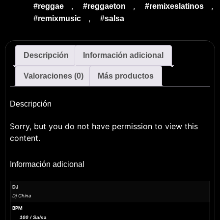
,
,
,
#reggae
#reggaeton
#remixeslatinos
,
#remixmusic
#salsa
Descripción
Información adicional
Valoraciones (0)
Más productos
Descripción
Sorry, but you do not have permission to view this
content.
Información adicional
DJ
Dj China
BPM
100 / Salsa