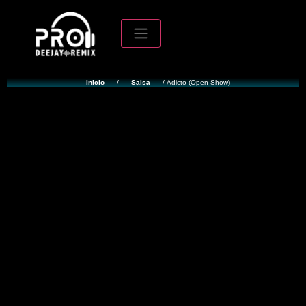
Inicio
/
Salsa
/ Adicto (Open Show)