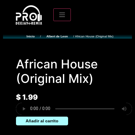
Inicio
/
Albert de Leon
/ African House (Original Mix)
African House
(Original Mix)
$
1.99
Añadir al carrito