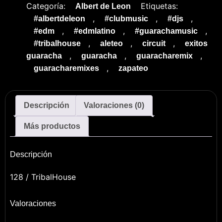
Categoría:
Etiquetas:
Albert de Leon
,
,
,
#albertdeleon
#clubmusic
#djs
,
,
,
#edm
#edmlatino
#guarachamusic
,
,
,
#tribalhouse
aleteo
circuit
exitos
,
,
,
guaracha
guaracha
guaracharemix
,
guaracharemixes
zapateo
Descripción
Valoraciones (0)
Más productos
Descripción
128 / TribalHouse
Valoraciones