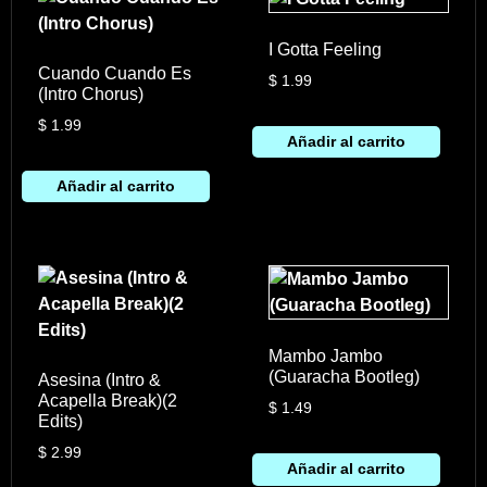
I Gotta Feeling
Cuando Cuando Es
$
1.99
(Intro Chorus)
$
1.99
Añadir al carrito
Añadir al carrito
Mambo Jambo
(Guaracha Bootleg)
Asesina (Intro &
Acapella Break)(2
$
1.49
Edits)
$
2.99
Añadir al carrito