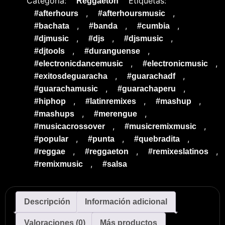
Categoría:
Etiquetas:
Reggaeton
,
,
#afterhours
#afterhoursmusic
,
,
,
#bachata
#banda
#cumbia
,
,
,
#djmusic
#djs
#djsmusic
,
,
#djtools
#duranguense
,
,
#electronicdancemusic
#electronicmusic
,
,
#exitosdeguaracha
#guarachadf
,
,
#guarachamusic
#guarachaperu
,
,
,
#hiphop
#latinremixes
#mashup
,
,
#mashups
#merengue
,
,
#musicacrossover
#musicremixmusic
,
,
,
#popular
#punta
#quebradita
,
,
,
#reggae
#reggaeton
#remixeslatinos
,
#remixmusic
#salsa
Descripción
Información adicional
Valoraciones (0)
Más productos