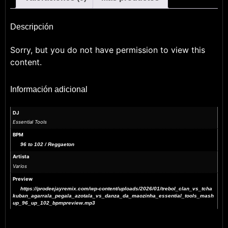
Descripción
Sorry, but you do not have permission to view this
content.
Información adicional
DJ
Essential Tools
BPM
96 to 102 / Reggaeton
Artista
Varios
Preview
https://prodeejayremix.com/wp-content/uploads/2026/01/trebol_clan_vs_tcha
kuban_agarrala_pegala_azotala_vs_danza_da_maozinha_essential_tools_mash
up_96_up_102_bpmpreview.mp3