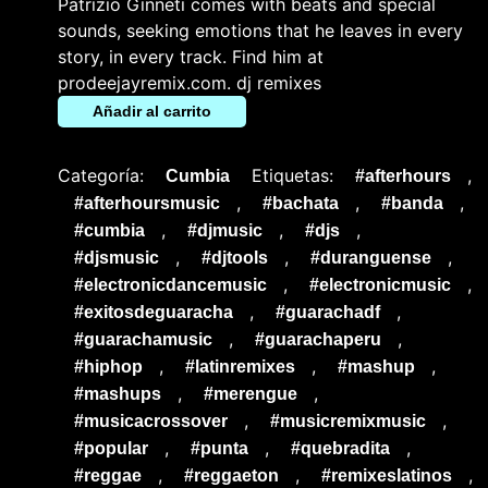
Patrizio Ginneti comes with beats and special
sounds, seeking emotions that he leaves in every
story, in every track. Find him at
prodeejayremix.com. dj remixes
Añadir al carrito
Categoría:
Etiquetas:
,
Cumbia
#afterhours
,
,
,
#afterhoursmusic
#bachata
#banda
,
,
,
#cumbia
#djmusic
#djs
,
,
,
#djsmusic
#djtools
#duranguense
,
,
#electronicdancemusic
#electronicmusic
,
,
#exitosdeguaracha
#guarachadf
,
,
#guarachamusic
#guarachaperu
,
,
,
#hiphop
#latinremixes
#mashup
,
,
#mashups
#merengue
,
,
#musicacrossover
#musicremixmusic
,
,
,
#popular
#punta
#quebradita
,
,
,
#reggae
#reggaeton
#remixeslatinos