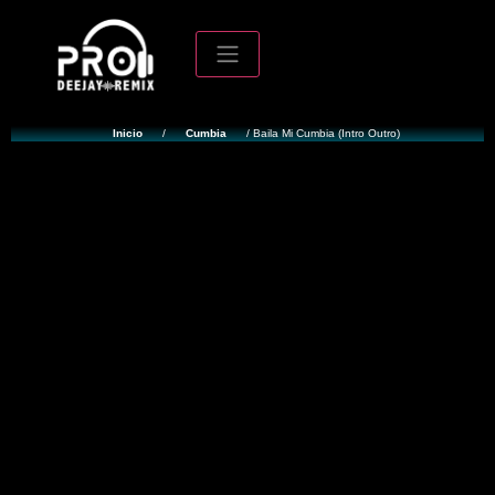
Inicio
/
Cumbia
/ Baila Mi Cumbia (Intro Outro)