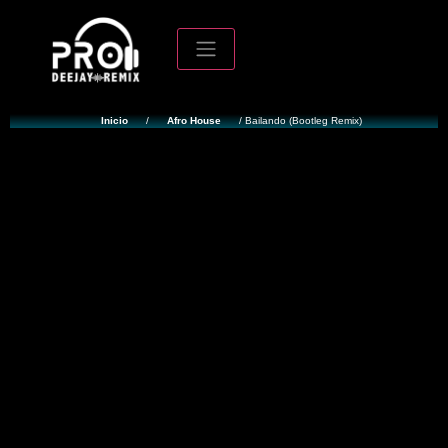
Inicio
/
Afro House
/ Bailando (Bootleg Remix)