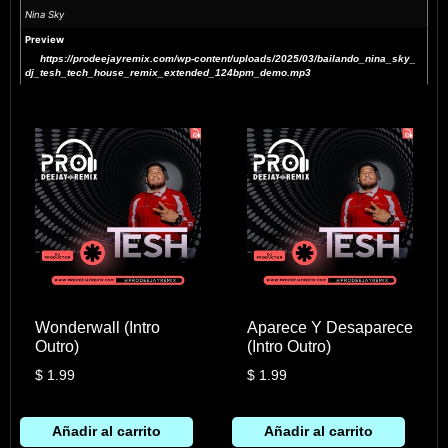
Nina Sky
Preview
https://prodeejayremix.com/wp-content/uploads/2025/03/bailando_nina_sky_
dj_tesh_tech_house_remix_extended_124bpm_demo.mp3
Wonderwall (Intro
Aparece Y Desaparece
Outro)
(Intro Outro)
$
1.99
$
1.99
Añadir al carrito
Añadir al carrito