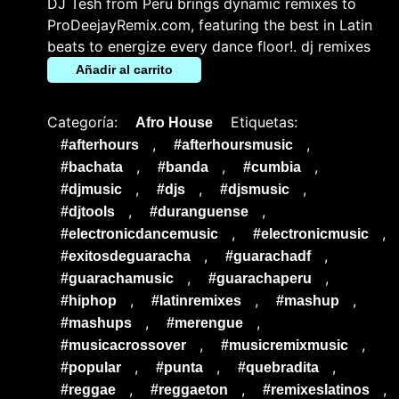
DJ Tesh from Peru brings dynamic remixes to
ProDeejayRemix.com, featuring the best in Latin
beats to energize every dance floor!. dj remixes
Añadir al carrito
Categoría:
Etiquetas:
Afro House
,
,
#afterhours
#afterhoursmusic
,
,
,
#bachata
#banda
#cumbia
,
,
,
#djmusic
#djs
#djsmusic
,
,
#djtools
#duranguense
,
,
#electronicdancemusic
#electronicmusic
,
,
#exitosdeguaracha
#guarachadf
,
,
#guarachamusic
#guarachaperu
,
,
,
#hiphop
#latinremixes
#mashup
,
,
#mashups
#merengue
,
,
#musicacrossover
#musicremixmusic
,
,
,
#popular
#punta
#quebradita
,
,
,
#reggae
#reggaeton
#remixeslatinos