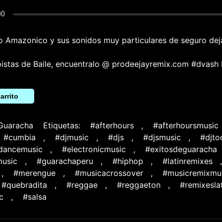
o Amazonico y sus sonidos muy particulares de seguro dej
pistas de Baile, encuentralo @ prodeejayremix.com #dvash
arrito
Guaracha
Etiquetas:
#afterhours
,
#afterhoursmusic
#cumbia
,
#djmusic
,
#djs
,
#djsmusic
,
#djto
cdancemusic
,
#electronicmusic
,
#exitosdeguaracha
usic
,
#guarachaperu
,
#hiphop
,
#latinremixes
,
#merengue
,
#musicacrossover
,
#musicremixmu
#quebradita
,
#reggae
,
#reggaeton
,
#remixesla
c
,
#salsa