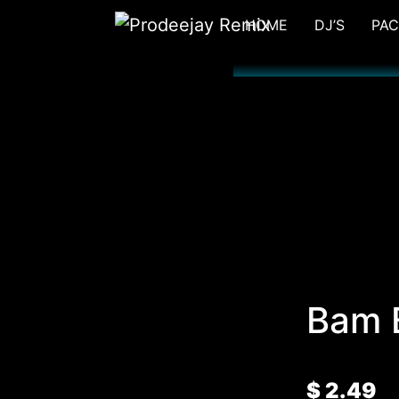
Ir
HOME
DJ’S
PAC
al
contenido
Bam 
$
2.49