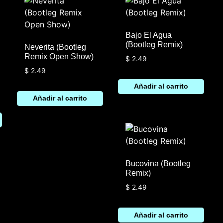
Bajo El Agua
(Bootleg Remix)
Neverita (Bootleg
Remix Open Show)
$
2.49
$
2.49
Añadir al carrito
Añadir al carrito
Bucovina (Bootleg
Remix)
$
2.49
Añadir al carrito