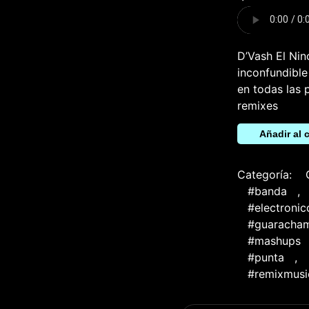
D’Vash El Nin
inconfundible
en todas las 
remixes
Bam
Añadir al c
Bam
(Bootleg
Remix)
cantidad
Categoría:
#banda
,
#electroni
#guaracham
#mashups
#punta
,
#remixmusi