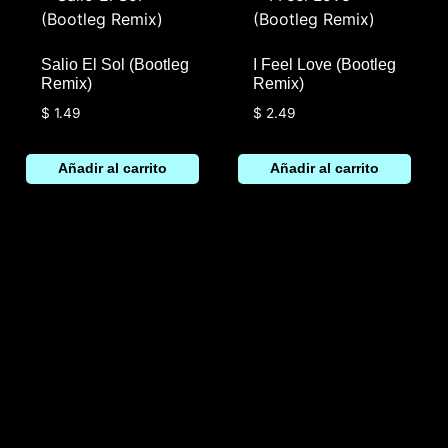
Salio El Sol (Bootleg
I Feel Love (Bootleg
Remix)
Remix)
$
1.49
$
2.49
Añadir al carrito
Añadir al carrito