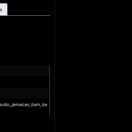
s
_solto_jamaican_bam_ba