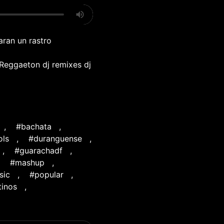
aran un rastro
 Reggaeton dj remixes dj
,
#bachata
,
ols
,
#duranguense
,
,
#guarachadf
,
,
#mashup
,
sic
,
#popular
,
tinos
,