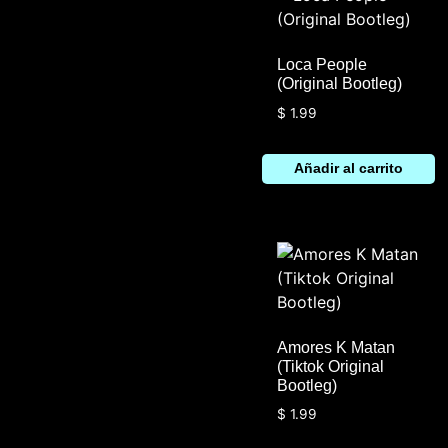
Loca People
(Original Bootleg)
$
1.99
Añadir al carrito
Amores K Matan
(Tiktok Original
Bootleg)
$
1.99