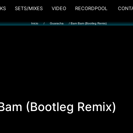
KS
SETS/MIXES
VIDEO
RECORDPOOL
CONT
Inicio
/
Guaracha
/ Bam Bam (Bootleg Remix)
Bam (Bootleg Remix)