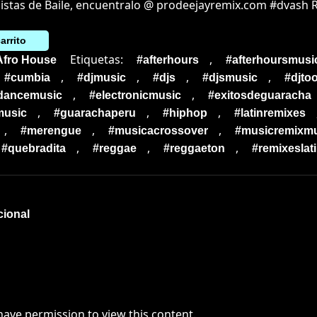
pistas de Baile, encuentralo @ prodeejayremix.com #dvash 
arrito
Etiquetas:
,
Afro House
#afterhours
#afterhoursmusi
,
,
,
,
#cumbia
#djmusic
#djs
#djsmusic
#djtoo
,
,
cdancemusic
#electronicmusic
#exitosdeguaracha
,
,
,
music
#guarachaperu
#hiphop
#latinremixes
,
,
,
#merengue
#musicacrossover
#musicremixmu
,
,
,
#quebradita
#reggae
#reggaeton
#remixeslat
cional
have permission to view this content.