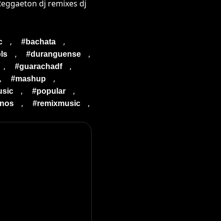
Reggaeton dj remixes dj
,
,
c
#bachata
,
,
ls
#duranguense
,
,
#guarachadf
,
,
#mashup
,
,
sic
#popular
,
,
inos
#remixmusic