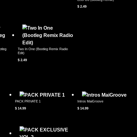
$
2.49
otleg
Two In One (Bootleg Remix Radio
Edit)
$
2.49
PACK PRIVATE 1
Intros MaiGroove
$
14.99
$
14.99