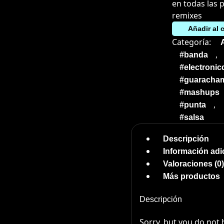
en todas las 
remixes
Añadir al c
Categoría:
,
#banda
#electroni
#guaracha
#mashups
,
#punta
#salsa
Descripción
Información adi
Valoraciones (0)
Más productos
Descripción
Sorry, but you do not 