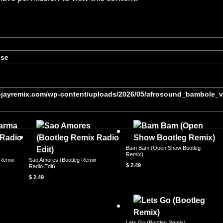
use
eejayremix.com/wp-content/uploads/2026/05/afrosound_bambole_
Bam Bam (Open Show Bootleg
Remix)
 Remix
Sao Amores (Bootleg Remix
$
2.49
Radio Edit)
$
2.49
Lets Go (Bootleg Remix)