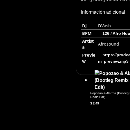
Información adicional
DJ
DVash
BPM
126 / Afro Ho
Artist
Afrosound
a
Previe
https://prod
w
m_preview.mp3
Popozao & Alarma (Bootleg
Radio Edit)
$
2.49