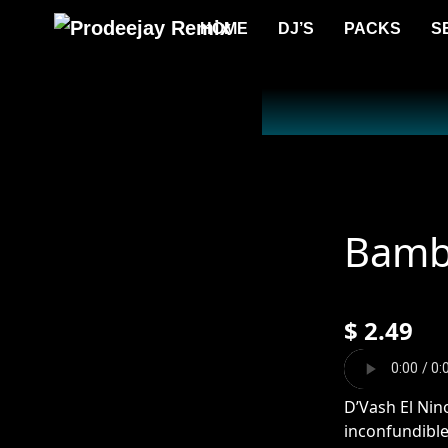
HOME
DJ’S
PACKS
S
Bambo
$
2.49
D’Vash El Nin
inconfundibl