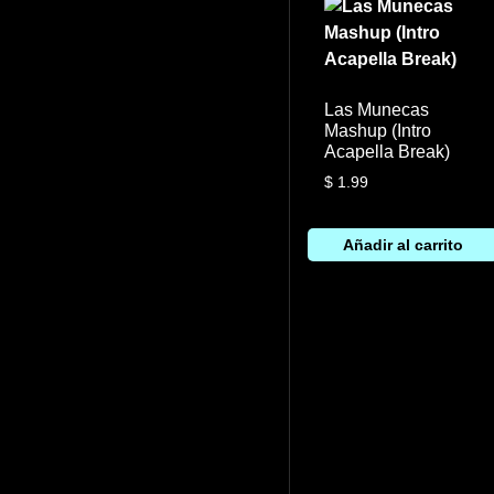
Las Munecas
Mashup (Intro
Acapella Break)
$
1.99
Añadir al carrito