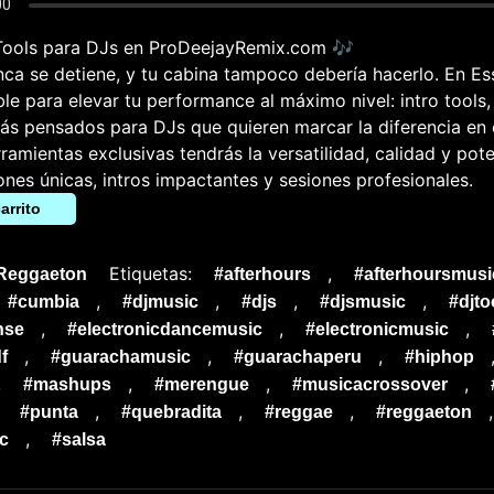
 Tools para DJs en ProDeejayRemix.com 🎶
ca se detiene, y tu cabina tampoco debería hacerlo. En Es
ble para elevar tu performance al máximo nivel: intro tools,
ás pensados para DJs que quieren marcar la diferencia en 
ramientas exclusivas tendrás la versatilidad, calidad y pot
iones únicas, intros impactantes y sesiones profesionales.
arrito
Etiquetas:
,
Reggaeton
#afterhours
#afterhoursmusi
,
,
,
,
#cumbia
#djmusic
#djs
#djsmusic
#djto
,
,
,
nse
#electronicdancemusic
#electronicmusic
,
,
,
f
#guarachamusic
#guarachaperu
#hiphop
,
,
,
,
#mashups
#merengue
#musicacrossover
,
,
,
,
#punta
#quebradita
#reggae
#reggaeton
,
c
#salsa