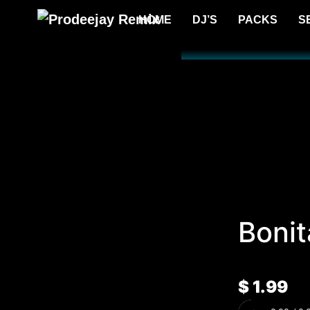
HOME
DJ’S
PACKS
S
Bonit
$
1.99