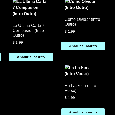
Como Olvidar (Intro
Outro)
La Ultima Carta 7
Compasion (Intro
$
1.99
Outro)
$
1.99
Añadir al carrito
Añadir al carrito
Pa La Seca (Intro
Verso)
$
1.99
Añadir al carrito