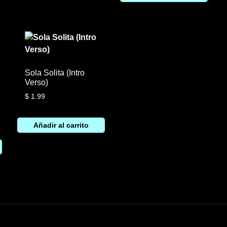
Sola Solita (Intro
Verso)
$
1.99
Añadir al carrito