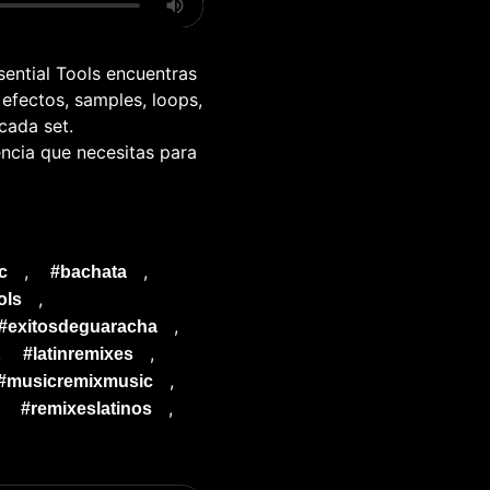
sential Tools encuentras
 efectos, samples, loops,
cada set.
encia que necesitas para
,
,
c
#bachata
,
ols
,
#exitosdeguaracha
,
,
#latinremixes
,
#musicremixmusic
,
,
#remixeslatinos