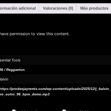
formación adicional
Valoraciones (0)
Más productos
have permission to view this content.
sential Tools
96 / Reggaeton
Balvin
https://prodeejayremix.com/wp-content/uploads/2025/12/j_balvin
tro_outro_96_bpm_demo.mp3