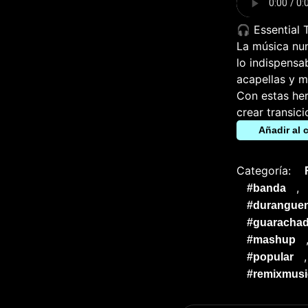
🎧 Essential
La música nun
lo indispensa
acapellas y m
Con estas her
crear transic
Añadir al c
Categoría:
,
#banda
#durangue
#guarachad
#mashup
#popular
#remixmusi