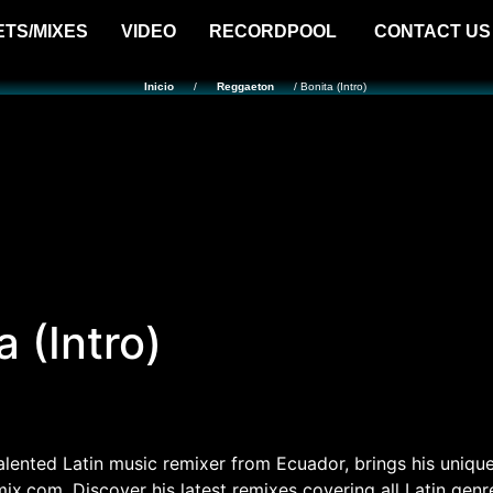
ETS/MIXES
VIDEO
RECORDPOOL
CONTACT US
Inicio
/
Reggaeton
/ Bonita (Intro)
a (Intro)
talented Latin music remixer from Ecuador, brings his unique
x.com. Discover his latest remixes covering all Latin genr