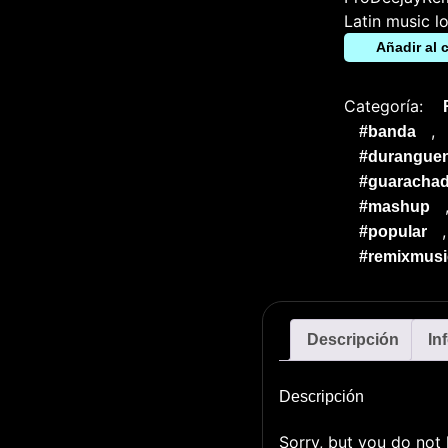
Latin music l
Añadir al c
Categoría:
,
#banda
#durangue
#guarachad
#mashup
#popular
#remixmusi
Descripción
In
Descripción
Sorry, but you do not 