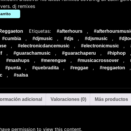
overs. dj remixes
arrito
Etiquetas:
,
Reggaeton
#afterhours
#afterhoursmusi
,
,
,
,
#cumbia
#djmusic
#djs
#djsmusic
#djto
,
,
,
nse
#electronicdancemusic
#electronicmusic
,
,
,
f
#guarachamusic
#guarachaperu
#hiphop
,
,
,
,
#mashups
#merengue
#musicacrossover
,
,
,
,
#punta
#quebradita
#reggae
#reggaeton
,
c
#salsa
formación adicional
Valoraciones (0)
Más productos
have permission to view this content.