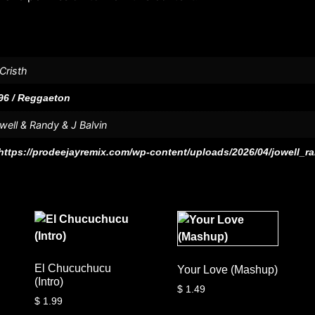
 Cristh
96 / Reggaeton
well & Randy & J Balvin
https://prodeejayremix.com/wp-content/uploads/2026/04/jowell_
El Chucuchucu
Your Love (Mashup)
(Intro)
$
1.49
$
1.99