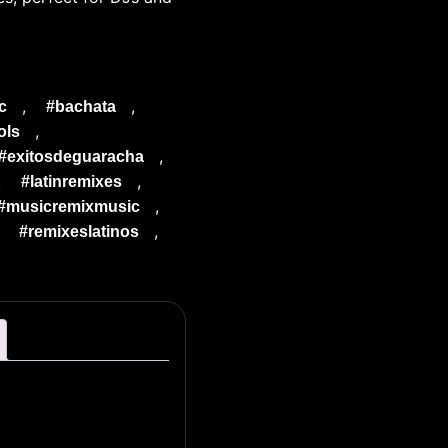
,
,
c
#bachata
,
ols
,
#exitosdeguaracha
,
,
#latinremixes
,
#musicremixmusic
,
,
#remixeslatinos