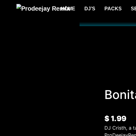
HOME
DJ’S
PACKS
S
Bonit
$
1.99
DJ Cristh, a 
ProDeejayRemi