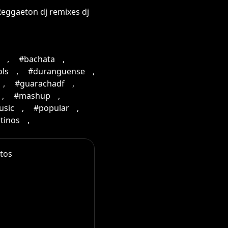
Reggaeton dj remixes dj
,
#bachata
,
ols
,
#duranguense
,
,
#guarachadf
,
,
#mashup
,
usic
,
#popular
,
tinos
,
tos