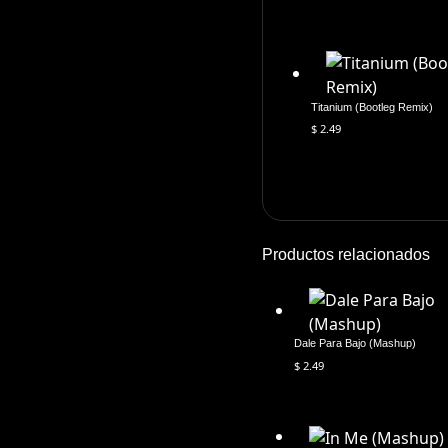
Titanium (Bootleg Remix)
$
2.49
Productos relacionados
Dale Para Bajo (Mashup)
$
2.49