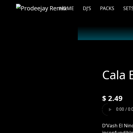
Ir
HOME
DJ’S
PACKS
SET
al
contenido
Cala 
$
2.49
D’Vash El Nin
inconfundibl