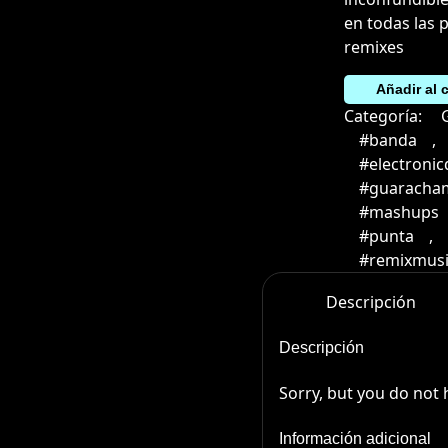
en todas las 
remixes
Cala
Añadir al c
Boca
Categoría:
&
#banda
,
Calabria
#electroni
(Mashup)
#guaracha
cantidad
#mashups
#punta
,
#remixmusi
Descripción
Descripción
Sorry, but you do not 
Información adicional