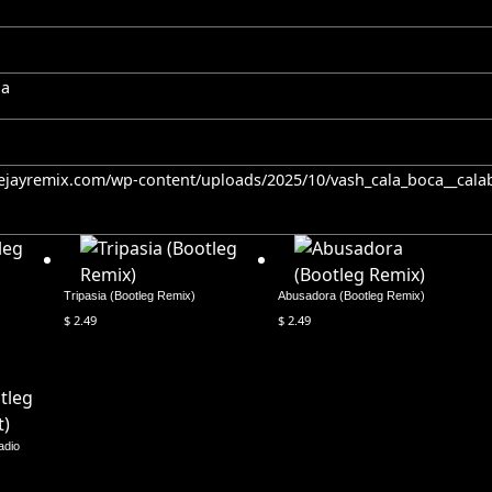
ha
eejayremix.com/wp-content/uploads/2025/10/vash_cala_boca__ca
Tripasia (Bootleg Remix)
Abusadora (Bootleg Remix)
$
2.49
$
2.49
adio