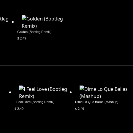
Golden (Bootleg Remix)
$
2.49
I Feel Love (Bootleg Remix)
Dime Lo Que Bailas (Mashup)
$
2.49
$
2.49