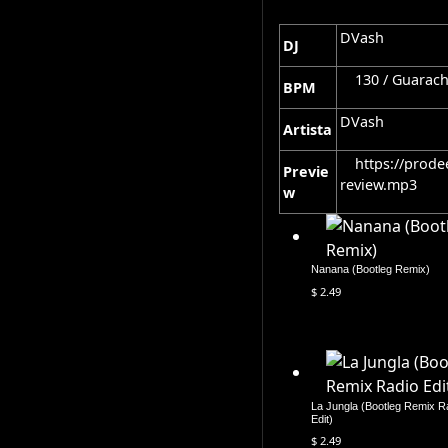
DVash
DJ
130 / Guarac
BPM
DVash
Artista
https://prod
Previe
review.mp3
w
Nanana (Bootleg Remix)
$
2.49
La Jungla (Bootleg Remix R
Edit)
$
2.49