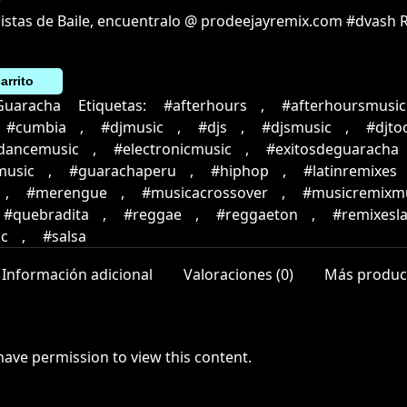
pistas de Baile, encuentralo @ prodeejayremix.com #dvash 
arrito
Guaracha
Etiquetas:
#afterhours
,
#afterhoursmusic
#cumbia
,
#djmusic
,
#djs
,
#djsmusic
,
#djto
cdancemusic
,
#electronicmusic
,
#exitosdeguaracha
music
,
#guarachaperu
,
#hiphop
,
#latinremixes
,
#merengue
,
#musicacrossover
,
#musicremixm
#quebradita
,
#reggae
,
#reggaeton
,
#remixesla
c
,
#salsa
Información adicional
Valoraciones (0)
Más produc
have permission to view this content.