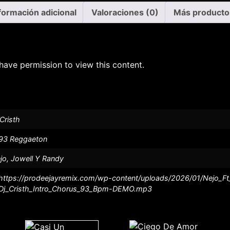
formación adicional
Valoraciones (0)
Más producto
have permission to view this content.
 Cristh
93 Reggaeton
jo, Jowell Y Randy
https://prodeejayremix.com/wp-content/uploads/2026/01/Nejo_F
Dj_Cristh_Intro_Chorus_93_Bpm-DEMO.mp3