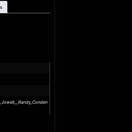
s
t_Jowell__Randy_Conden