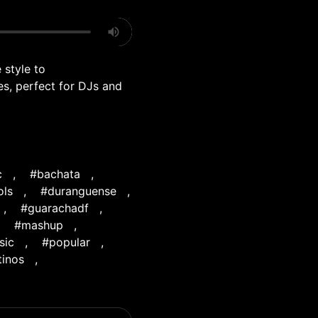
 style to
es, perfect for DJs and
c
,
#bachata
,
ols
,
#duranguense
,
,
#guarachadf
,
,
#mashup
,
sic
,
#popular
,
tinos
,