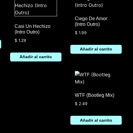
Ciego De Amor
(Intro Outro)
Casi Un Hechizo
(Intro Outro)
$
1.99
$
1.29
Añadir al carrito
Añadir al carrito
WTF (Bootleg Mix)
$
2.49
Añadir al carrito