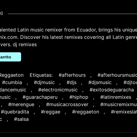
talented Latin music remixer from Ecuador, brings his unique
x.com. Discover his latest remixes covering all Latin genr
overs. dj remixes
arrito
Reggaeton
Etiquetas:
#afterhours
,
#afterhoursmusi
#cumbia
,
#djmusic
,
#djs
,
#djsmusic
,
#djto
cdancemusic
,
#electronicmusic
,
#exitosdeguaracha
usic
,
#guarachaperu
,
#hiphop
,
#latinremixes
,
#merengue
,
#musicacrossover
,
#musicremixmu
#quebradita
,
#reggae
,
#reggaeton
,
#remixesla
c
,
#salsa