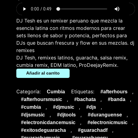
DJ Tesh es un remixer peruano que mezcla la
esencia latina con ritmos modernos para crear
sets llenos de sabor y potencia, perfectos para
DJs que buscan frescura y flow en sus mezclas. dj
remixes
DJ Tesh, remixes latinos, guaracha, salsa remix,
cumbia remix, EDM latino, ProDeejayRemix.
Añadir al carrito
Categoría:
Etiquetas:
,
Cumbia
#afterhours
,
,
,
#afterhoursmusic
#bachata
#banda
,
,
,
#cumbia
#djmusic
#djs
,
,
,
#djsmusic
#djtools
#duranguense
,
,
#electronicdancemusic
#electronicmusic
,
,
#exitosdeguaracha
#guarachadf
,
,
#guarachamusic
#guarachaperu