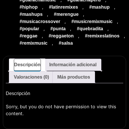
,
,
,
#hiphop
#latinremixes
#mashup
,
,
#mashups
#merengue
,
,
#musicacrossover
#musicremixmusic
,
,
,
#popular
#punta
#quebradita
,
,
,
#reggae
#reggaeton
#remixeslatinos
,
#remixmusic
#salsa
Descripción
Información adicional
Valoraciones (0)
Más productos
Descripción
Sorry, but you do not have permission to view this
content.