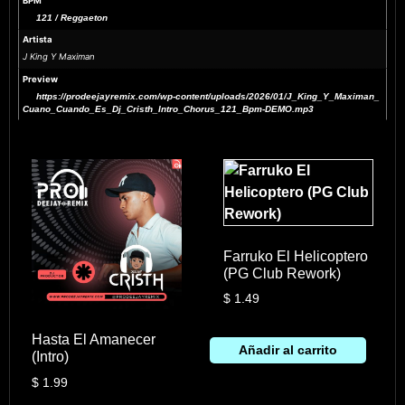
BPM
121 / Reggaeton
Artista
J King Y Maximan
Preview
https://prodeejayremix.com/wp-content/uploads/2026/01/J_King_Y_Maximan_
Cuano_Cuando_Es_Dj_Cristh_Intro_Chorus_121_Bpm-DEMO.mp3
Farruko El Helicoptero
(PG Club Rework)
$
1.49
Hasta El Amanecer
Añadir al carrito
(Intro)
$
1.99