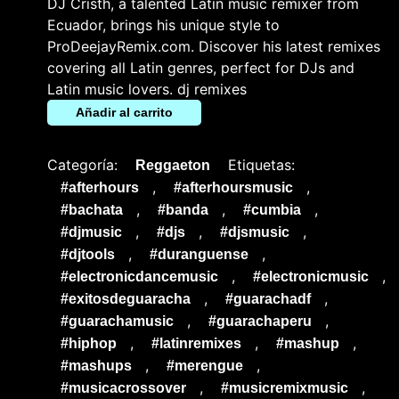
DJ Cristh, a talented Latin music remixer from
Ecuador, brings his unique style to
ProDeejayRemix.com. Discover his latest remixes
covering all Latin genres, perfect for DJs and
Latin music lovers. dj remixes
Añadir al carrito
Categoría:
Etiquetas:
Reggaeton
,
,
#afterhours
#afterhoursmusic
,
,
,
#bachata
#banda
#cumbia
,
,
,
#djmusic
#djs
#djsmusic
,
,
#djtools
#duranguense
,
,
#electronicdancemusic
#electronicmusic
,
,
#exitosdeguaracha
#guarachadf
,
,
#guarachamusic
#guarachaperu
,
,
,
#hiphop
#latinremixes
#mashup
,
,
#mashups
#merengue
,
,
#musicacrossover
#musicremixmusic