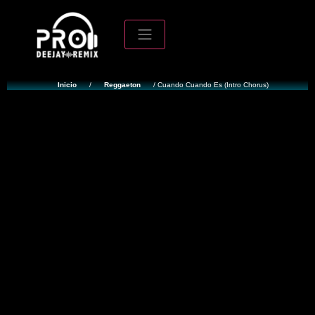
Inicio
/
Reggaeton
/ Cuando Cuando Es (Intro Chorus)