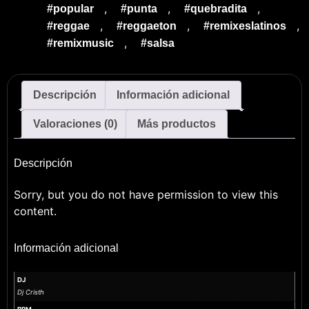
,
,
,
#popular
#punta
#quebradita
,
,
,
#reggae
#reggaeton
#remixeslatinos
,
#remixmusic
#salsa
Descripción
Información adicional
Valoraciones (0)
Más productos
Descripción
Sorry, but you do not have permission to view this
content.
Información adicional
DJ
Dj Cristh