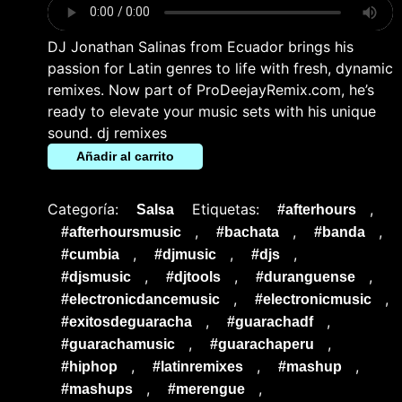
DJ Jonathan Salinas from Ecuador brings his
passion for Latin genres to life with fresh, dynamic
remixes. Now part of ProDeejayRemix.com, he’s
ready to elevate your music sets with his unique
sound. dj remixes
Añadir al carrito
Categoría:
Etiquetas:
,
Salsa
#afterhours
,
,
,
#afterhoursmusic
#bachata
#banda
,
,
,
#cumbia
#djmusic
#djs
,
,
,
#djsmusic
#djtools
#duranguense
,
,
#electronicdancemusic
#electronicmusic
,
,
#exitosdeguaracha
#guarachadf
,
,
#guarachamusic
#guarachaperu
,
,
,
#hiphop
#latinremixes
#mashup
,
,
#mashups
#merengue