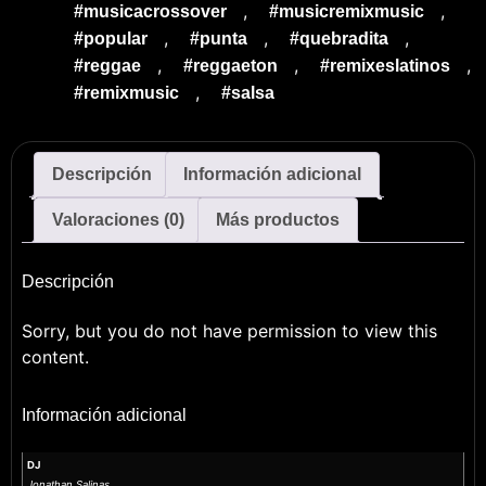
,
,
#musicacrossover
#musicremixmusic
,
,
,
#popular
#punta
#quebradita
,
,
,
#reggae
#reggaeton
#remixeslatinos
,
#remixmusic
#salsa
Descripción
Información adicional
Valoraciones (0)
Más productos
Descripción
Sorry, but you do not have permission to view this
content.
Información adicional
DJ
Jonathan Salinas