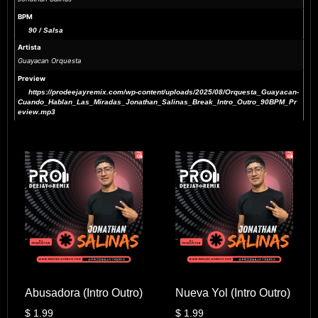
BPM
90 / Salsa
Artista
Guayacan Orquesta
Preview
https://prodeejayremix.com/wp-content/uploads/2025/08/Orquesta_Guayacan-
Cuando_Hablan_Las_Miradas_Jonathan_Salinas_Break_Intro_Outro_90BPM_Pr
eview.mp3
Abusadora (Intro Outro)
Nueva Yol (Intro Outro)
$
1.99
$
1.99