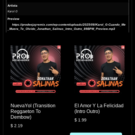
Artista
Karol G
Preview
https://prodeejayremix.com/wp-content/uploads/2025/08/Karol_G-Cuando_Me
_Muera_Te_Olvido_Jonathan_Salinas_Intro_Outro_89BPM_Preview.mp3
NuevaYol (Transition
El Amor Y La Felicidad
Reggaeton To
(Intro Outro)
Dembow)
$
1.99
$
2.19