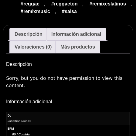
,
,
,
#reggae
#reggaeton
#remixeslatinos
,
#remixmusic
#salsa
Descripción
Información adicional
Valoraciones (0)
Más productos
Descripción
Sorry, but you do not have permission to view this
content.
Información adicional
DJ
Jonathan Salinas
BPM
89 / Cumbia