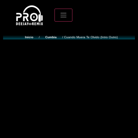
Inicio
/
Cumbia
/ Cuando Muera Te Olvido (Intro Outro)