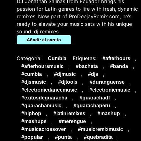
DJ Jonathan Salinas from Ecuador brings his
passion for Latin genres to life with fresh, dynamic
remixes. Now part of ProDeejayRemix.com, he’s
ready to elevate your music sets with his unique
sound. dj remixes
Añadir al carrito
Categoría:
Etiquetas:
,
Cumbia
#afterhours
,
,
,
#afterhoursmusic
#bachata
#banda
,
,
,
#cumbia
#djmusic
#djs
,
,
,
#djsmusic
#djtools
#duranguense
,
,
#electronicdancemusic
#electronicmusic
,
,
#exitosdeguaracha
#guarachadf
,
,
#guarachamusic
#guarachaperu
,
,
,
#hiphop
#latinremixes
#mashup
,
,
#mashups
#merengue
,
,
#musicacrossover
#musicremixmusic
,
,
,
#popular
#punta
#quebradita