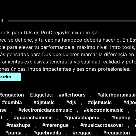
 Tools para DJs en ProDeejayRemix.com 🎶
ca se detiene, y tu cabina tampoco debería hacerlo. En Es
ble para elevar tu performance al máximo nivel: intro tools,
ás pensados para DJs que quieren marcar la diferencia en 
ramientas exclusivas tendrás la versatilidad, calidad y pot
iones únicas, intros impactantes y sesiones profesionales.
arrito
Etiquetas:
,
Reggaeton
#afterhours
#afterhoursmusi
,
,
,
,
#cumbia
#djmusic
#djs
#djsmusic
#djto
,
,
,
nse
#electronicdancemusic
#electronicmusic
,
,
,
f
#guarachamusic
#guarachaperu
#hiphop
,
,
,
,
#mashups
#merengue
#musicacrossover
,
,
,
,
#punta
#quebradita
#reggae
#reggaeton