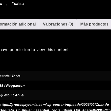
,
c
#salsa
formación adicional
Valoraciones (0)
Más productos
have permission to view this content.
sential Tools
88 / Reggaeton
gueto Ft Anuel
https://prodeejayremix.com/wp-content/uploads/2026/02/Cuand
Bogueto_Ft_Anuel_Essential_Tools_Clean_Out_Acapella88BPMp