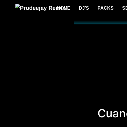
HOME
DJ’S
PACKS
S
Cuand