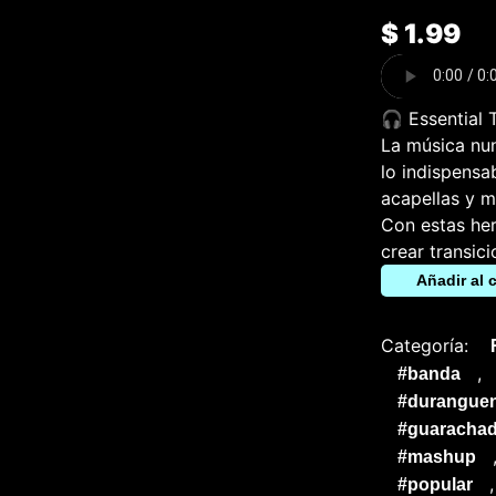
$
1.99
🎧 Essential
La música nun
lo indispensa
acapellas y m
Con estas her
crear transic
Añadir al c
Categoría:
,
#banda
#durangue
#guarachad
#mashup
#popular