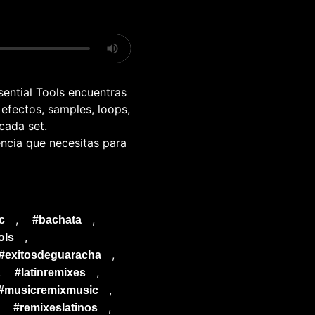
sential Tools encuentras
 efectos, samples, loops,
cada set.
encia que necesitas para
,
,
c
#bachata
,
ols
,
#exitosdeguaracha
,
,
#latinremixes
,
#musicremixmusic
,
,
#remixeslatinos