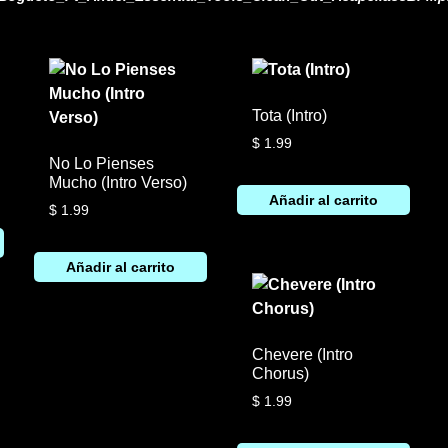
Tota (Intro)
$
1.99
No Lo Pienses
Mucho (Intro Verso)
Añadir al carrito
$
1.99
Añadir al carrito
Chevere (Intro
Chorus)
$
1.99