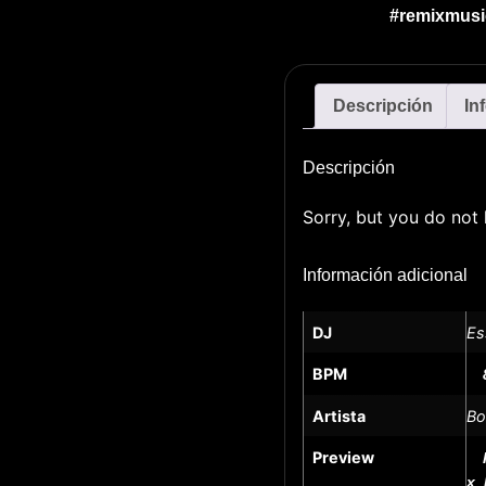
#remixmusi
Descripción
In
Descripción
Sorry, but you do not 
Información adicional
DJ
Es
BPM
Artista
Bo
Preview
x_