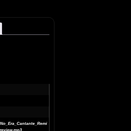
o_No_Era_Cantante_Remi
review.mp3