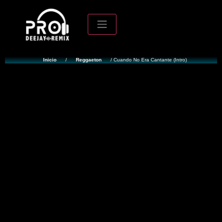
Inicio
/
Reggaeton
/ Cuando No Era Cantante (Intro)