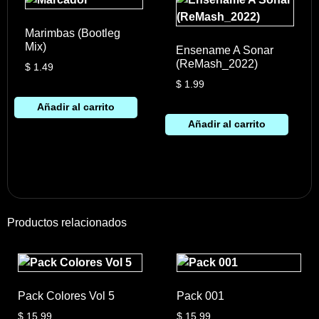
Marimbas (Bootleg
Mix)
Ensename A Sonar
(ReMash_2022)
$
1.49
$
1.99
Añadir al carrito
Añadir al carrito
Productos relacionados
Pack Colores Vol 5
Pack 001
$
15.99
$
15.99