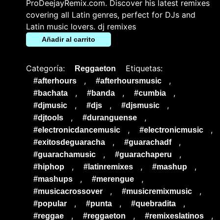
ProDeejayRemix.com. Discover his latest remixes
covering all Latin genres, perfect for DJs and
Latin music lovers. dj remixes
Añadir al carrito
Categoría:
Etiquetas:
Reggaeton
,
,
#afterhours
#afterhoursmusic
,
,
,
#bachata
#banda
#cumbia
,
,
,
#djmusic
#djs
#djsmusic
,
,
#djtools
#duranguense
,
,
#electronicdancemusic
#electronicmusic
,
,
#exitosdeguaracha
#guarachadf
,
,
#guarachamusic
#guarachaperu
,
,
,
#hiphop
#latinremixes
#mashup
,
,
#mashups
#merengue
,
,
#musicacrossover
#musicremixmusic
,
,
,
#popular
#punta
#quebradita
,
,
,
#reggae
#reggaeton
#remixeslatinos