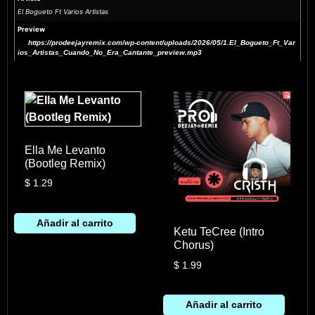
El Bogueto Ft Varios Artistas
Preview
https://prodeejayremix.com/wp-content/uploads/2026/05/1.El_Bogueto_Ft_Var
ios_Artistas_Cuando_No_Era_Cantante_preview.mp3
Ella Me Levanto
(Bootleg Remix)
$
1.29
Añadir al carrito
Ketu TeCree (Intro
Chorus)
$
1.99
Añadir al carrito