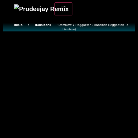
Inicio
/
Transitions
/ Demblow Y Reggaeton (Transition Reggaeton To
Dembow)