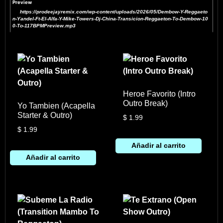
Preview
https://prodeejayremix.com/wp-content/uploads/2026/05/Dembow-Y-Reggaeto
n-Yandel-Ft-El-Alfa-Y-Mike-Towers-Dj-China-Transicion-Reggaeton-To-Dembow-10
0-To-117BPMPreview.mp3
Heroe Favorito (Intro
Outro Break)
Yo Tambien (Acapella
Starter & Outro)
$
1.99
$
1.99
Añadir al carrito
Añadir al carrito