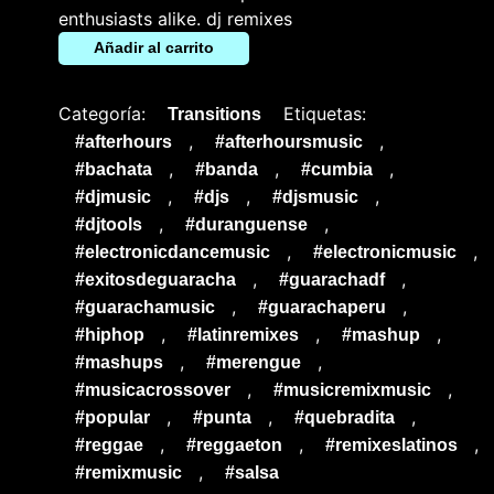
enthusiasts alike. dj remixes
Añadir al carrito
Categoría:
Etiquetas:
Transitions
,
,
#afterhours
#afterhoursmusic
,
,
,
#bachata
#banda
#cumbia
,
,
,
#djmusic
#djs
#djsmusic
,
,
#djtools
#duranguense
,
,
#electronicdancemusic
#electronicmusic
,
,
#exitosdeguaracha
#guarachadf
,
,
#guarachamusic
#guarachaperu
,
,
,
#hiphop
#latinremixes
#mashup
,
,
#mashups
#merengue
,
,
#musicacrossover
#musicremixmusic
,
,
,
#popular
#punta
#quebradita
,
,
,
#reggae
#reggaeton
#remixeslatinos
,
#remixmusic
#salsa