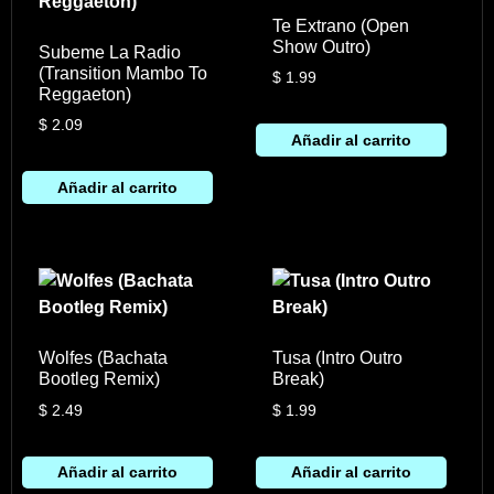
Te Extrano (Open
Show Outro)
Subeme La Radio
(Transition Mambo To
$
1.99
Reggaeton)
$
2.09
Añadir al carrito
Añadir al carrito
Wolfes (Bachata
Tusa (Intro Outro
Bootleg Remix)
Break)
$
2.49
$
1.99
Añadir al carrito
Añadir al carrito