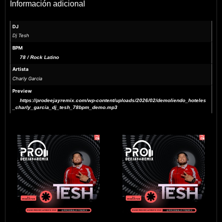
Información adicional
DJ
Dj Tesh
BPM
78 / Rock Latino
Artista
Charly Garcia
Preview
https://prodeejayremix.com/wp-content/uploads/2026/02/demoliendo_hoteles
_charly_garcia_dj_tesh_78bpm_demo.mp3