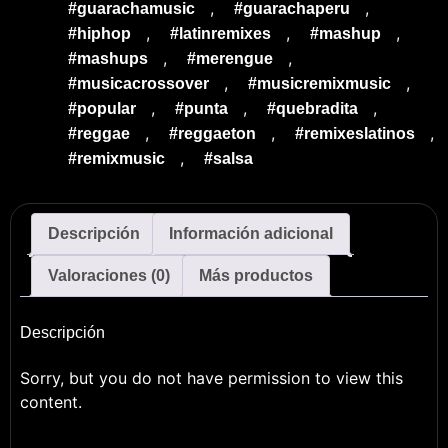
,
,
#guarachamusic
#guarachaperu
,
,
,
#hiphop
#latinremixes
#mashup
,
,
#mashups
#merengue
,
,
#musicacrossover
#musicremixmusic
,
,
,
#popular
#punta
#quebradita
,
,
,
#reggae
#reggaeton
#remixeslatinos
,
#remixmusic
#salsa
Descripción
Información adicional
Valoraciones (0)
Más productos
Descripción
Sorry, but you do not have permission to view this
content.