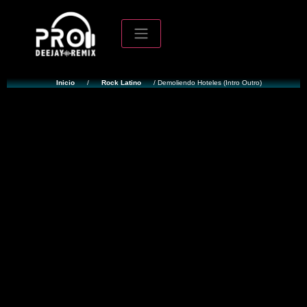
Inicio
/
Rock Latino
/ Demoliendo Hoteles (Intro Outro)