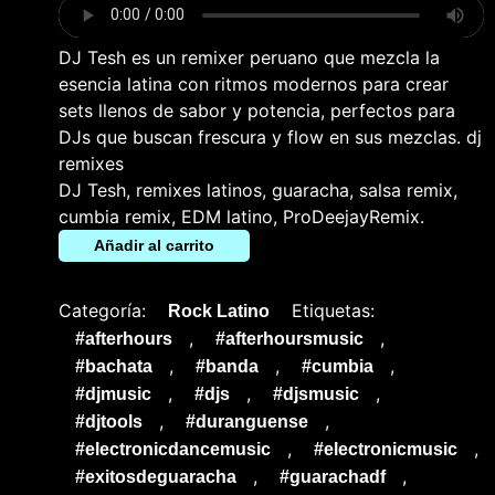
DJ Tesh es un remixer peruano que mezcla la
esencia latina con ritmos modernos para crear
sets llenos de sabor y potencia, perfectos para
DJs que buscan frescura y flow en sus mezclas. dj
remixes
DJ Tesh, remixes latinos, guaracha, salsa remix,
cumbia remix, EDM latino, ProDeejayRemix.
Añadir al carrito
Categoría:
Etiquetas:
Rock Latino
,
,
#afterhours
#afterhoursmusic
,
,
,
#bachata
#banda
#cumbia
,
,
,
#djmusic
#djs
#djsmusic
,
,
#djtools
#duranguense
,
,
#electronicdancemusic
#electronicmusic
,
,
#exitosdeguaracha
#guarachadf