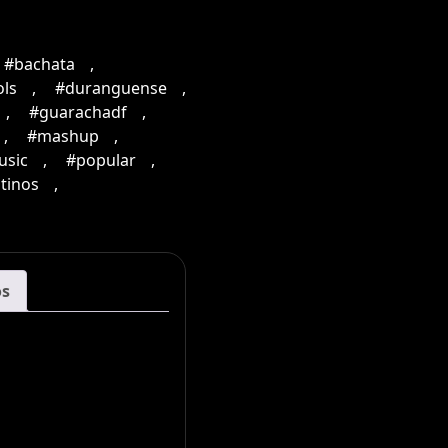
#bachata
,
ols
,
#duranguense
,
,
#guarachadf
,
,
#mashup
,
usic
,
#popular
,
tinos
,
os