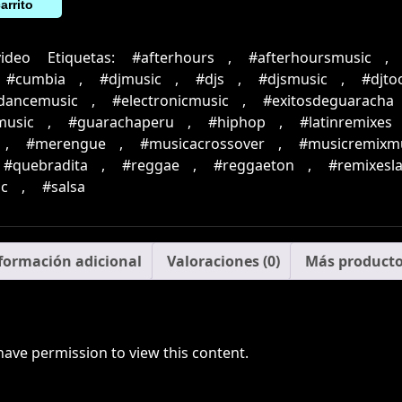
arrito
video
Etiquetas:
#afterhours
,
#afterhoursmusic
,
#cumbia
,
#djmusic
,
#djs
,
#djsmusic
,
#djto
cdancemusic
,
#electronicmusic
,
#exitosdeguaracha
music
,
#guarachaperu
,
#hiphop
,
#latinremixes
,
#merengue
,
#musicacrossover
,
#musicremixm
#quebradita
,
#reggae
,
#reggaeton
,
#remixesla
c
,
#salsa
formación adicional
Valoraciones (0)
Más product
have permission to view this content.