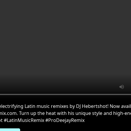
electrifying Latin music remixes by DJ Hebertshot! Now avail
x.com. Turn up the heat with his unique style and high-en
t #LatinMusicRemix #ProDeejayRemix