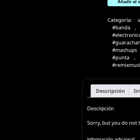
Diluvio
Añadir al c
(Intro
Break)
Categoría:
cantidad
#banda
,
#electroni
#guaracha
#mashups
#punta
,
#remixmusi
Descripción
In
Descripción
Sorry, but you do not 
Información adicional