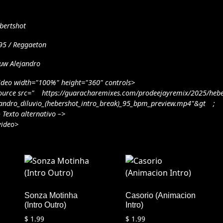
bertshot
95 / Reggaeton
uw Alejandro
ideo width="100%" height="360" controls>
ource src="
https://guaracharemixes.com/prodeejayremix/2025/hebe
jandro_diluvio_(hebershot_intro_break)_95_bpm_preview.mp4"&gt
;
– Texto alternativo –>
video>
Sonza Motinha
Casorio (Animacion
(Intro Outro)
Intro)
$
1.99
$
1.99