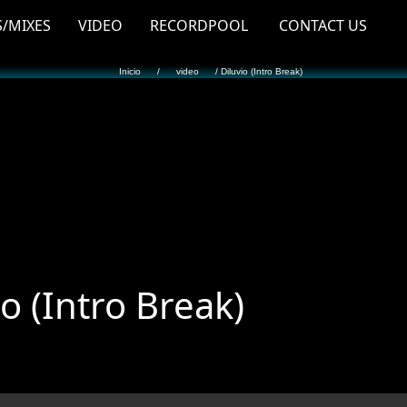
S/MIXES
VIDEO
RECORDPOOL
CONTACT US
Inicio
/
video
/ Diluvio (Intro Break)
io (Intro Break)