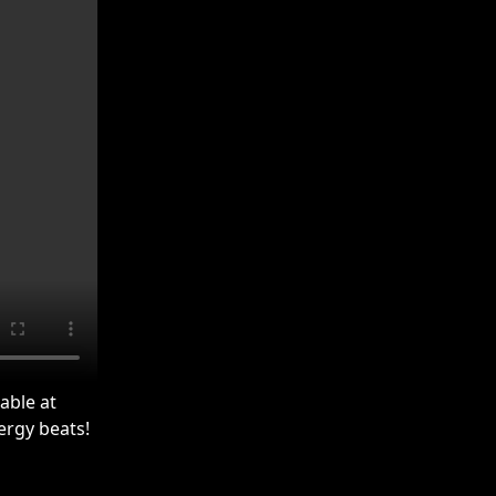
able at
ergy beats!