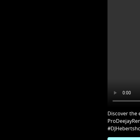
Discover the 
ProDeejayRemi
#DJHebertsho