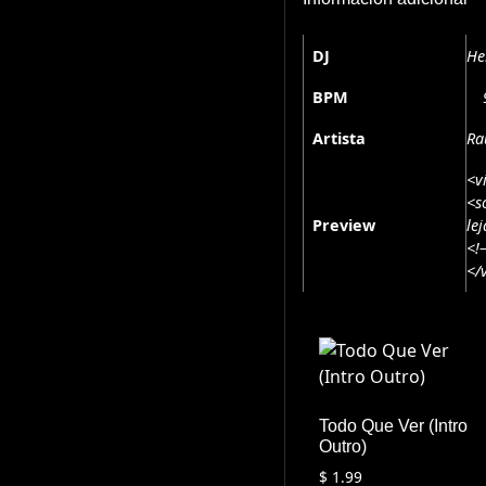
DJ
He
BPM
Artista
Ra
<v
<s
Preview
le
<!
</
Todo Que Ver (Intro
Outro)
$
1.99