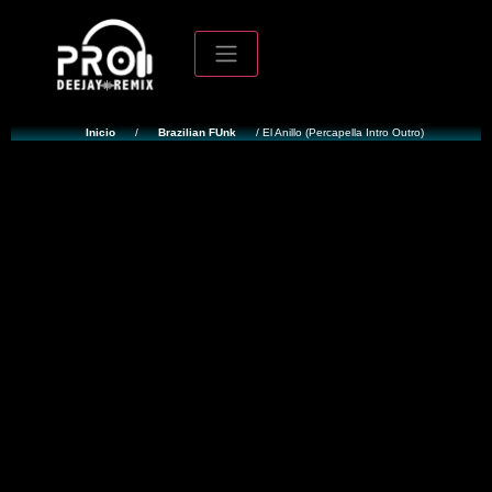
Inicio
/
Brazilian FUnk
/ El Anillo (Percapella Intro Outro)