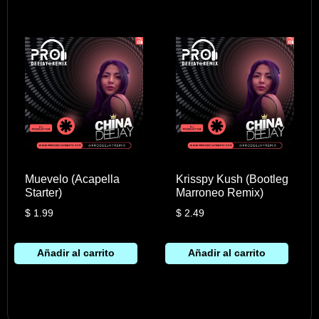
Muevelo (Acapella
Krisspy Kush (Bootleg
Starter)
Marroneo Remix)
$
1.99
$
2.49
Añadir al carrito
Añadir al carrito