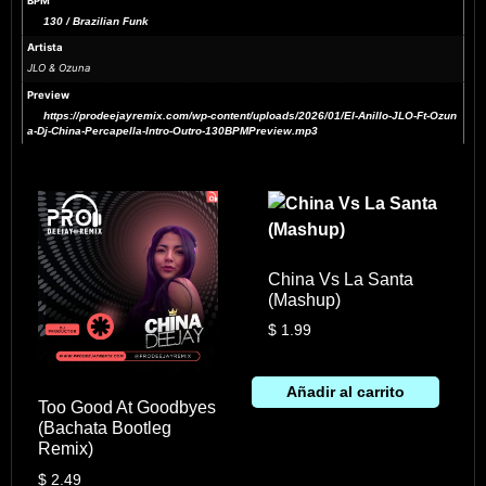
BPM
130 / Brazilian Funk
Artista
JLO & Ozuna
Preview
https://prodeejayremix.com/wp-content/uploads/2026/01/El-Anillo-JLO-Ft-Ozun
a-Dj-China-Percapella-Intro-Outro-130BPMPreview.mp3
China Vs La Santa
(Mashup)
$
1.99
Añadir al carrito
Too Good At Goodbyes
(Bachata Bootleg
Remix)
$
2.49