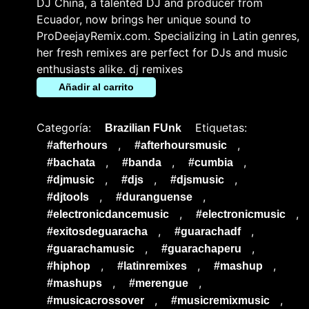
DJ China, a talented DJ and producer from
Ecuador, now brings her unique sound to
ProDeejayRemix.com. Specializing in Latin genres,
her fresh remixes are perfect for DJs and music
enthusiasts alike. dj remixes
Añadir al carrito
Categoría:
Etiquetas:
Brazilian FUnk
,
,
#afterhours
#afterhoursmusic
,
,
,
#bachata
#banda
#cumbia
,
,
,
#djmusic
#djs
#djsmusic
,
,
#djtools
#duranguense
,
,
#electronicdancemusic
#electronicmusic
,
,
#exitosdeguaracha
#guarachadf
,
,
#guarachamusic
#guarachaperu
,
,
,
#hiphop
#latinremixes
#mashup
,
,
#mashups
#merengue
,
,
#musicacrossover
#musicremixmusic