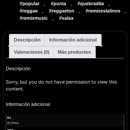
,
,
,
#popular
#punta
#quebradita
,
,
,
#reggae
#reggaeton
#remixeslatinos
,
#remixmusic
#salsa
Descripción
Información adicional
Valoraciones (0)
Más productos
Descripción
Sorry, but you do not have permission to view this
content.
Información adicional
DJ
Dj China