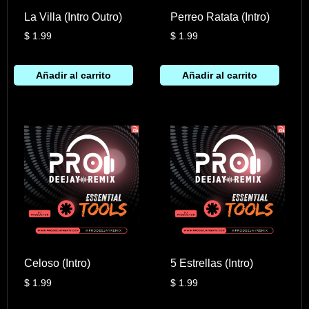
La Villa (Intro Outro)
Perreo Ratata (Intro)
$
1.99
$
1.99
Añadir al carrito
Añadir al carrito
Celoso (Intro)
5 Estrellas (Intro)
$
1.99
$
1.99