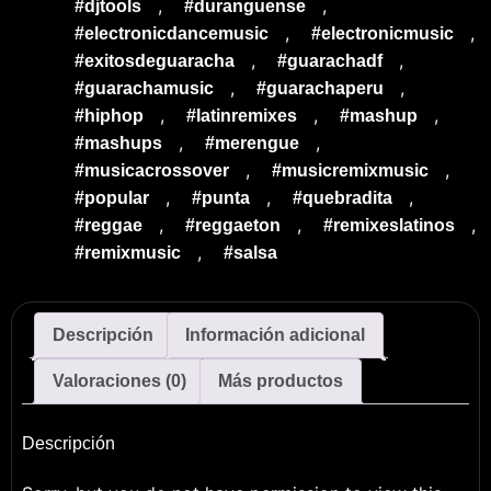
,
,
#djtools
#duranguense
,
,
#electronicdancemusic
#electronicmusic
,
,
#exitosdeguaracha
#guarachadf
,
,
#guarachamusic
#guarachaperu
,
,
,
#hiphop
#latinremixes
#mashup
,
,
#mashups
#merengue
,
,
#musicacrossover
#musicremixmusic
,
,
,
#popular
#punta
#quebradita
,
,
,
#reggae
#reggaeton
#remixeslatinos
,
#remixmusic
#salsa
Descripción
Información adicional
Valoraciones (0)
Más productos
Descripción