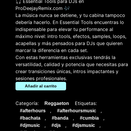
🎧 Essential Tools para DJs en
ProDeejayRemix.com 🎶
La música nunca se detiene, y tu cabina tampoco
debería hacerlo. En Essential Tools encuentras lo
indispensable para elevar tu performance al
máximo nivel: intro tools, efectos, samples, loops,
acapellas y más pensados para DJs que quieren
marcar la diferencia en cada set.
Con estas herramientas exclusivas tendrás la
versatilidad, calidad y potencia que necesitas para
crear transiciones únicas, intros impactantes y
sesiones profesionales.
Añadir al carrito
Categoría:
Etiquetas:
Reggaeton
,
,
#afterhours
#afterhoursmusic
,
,
,
#bachata
#banda
#cumbia
,
,
,
#djmusic
#djs
#djsmusic