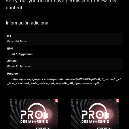
Sorry, but you do not have permission to view this
content.
Información adicional
DJ
Essential Tools
BPM
96 / Reggaeton
Artista
Pitbull Ft Sensato
Preview
https://prodeejayremix.com/wp-content/uploads/2026/01/pitbull_ft_sensato_el
_taxi_essential_tools_splice_out_acapella_96_bpmpreview.mp3