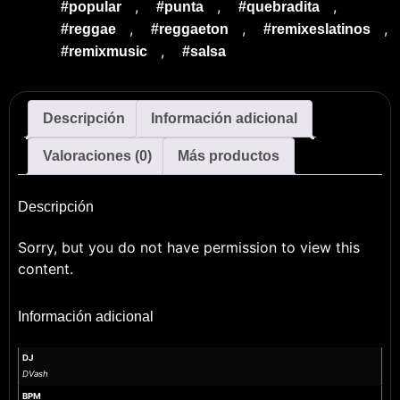
,
,
,
#popular
#punta
#quebradita
,
,
,
#reggae
#reggaeton
#remixeslatinos
,
#remixmusic
#salsa
Descripción
Información adicional
Valoraciones (0)
Más productos
Descripción
Sorry, but you do not have permission to view this
content.
Información adicional
DJ
DVash
BPM