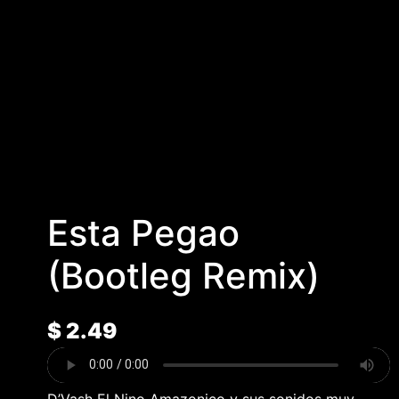
Esta Pegao
(Bootleg Remix)
$
2.49
D’Vash El Nino Amazonico y sus sonidos muy