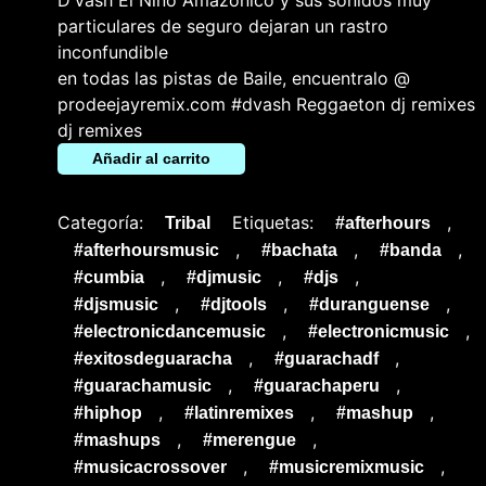
particulares de seguro dejaran un rastro
inconfundible
en todas las pistas de Baile, encuentralo @
prodeejayremix.com #dvash Reggaeton dj remixes
dj remixes
Añadir al carrito
Categoría:
Etiquetas:
,
Tribal
#afterhours
,
,
,
#afterhoursmusic
#bachata
#banda
,
,
,
#cumbia
#djmusic
#djs
,
,
,
#djsmusic
#djtools
#duranguense
,
,
#electronicdancemusic
#electronicmusic
,
,
#exitosdeguaracha
#guarachadf
,
,
#guarachamusic
#guarachaperu
,
,
,
#hiphop
#latinremixes
#mashup
,
,
#mashups
#merengue
,
,
#musicacrossover
#musicremixmusic