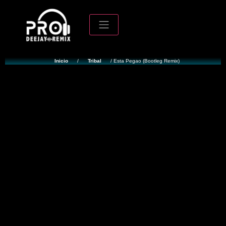
Inicio
/
Tribal
/ Esta Pegao (Bootleg Remix)