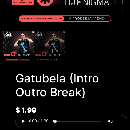
Gatubela (Intro
Outro Break)
$
1.99