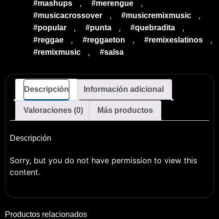
,
,
#mashups
#merengue
,
,
#musicacrossover
#musicremixmusic
,
,
,
#popular
#punta
#quebradita
,
,
,
#reggae
#reggaeton
#remixeslatinos
,
#remixmusic
#salsa
Descripción
Información adicional
Valoraciones (0)
Más productos
Descripción
Sorry, but you do not have permission to view this
content.
Productos relacionados