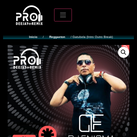
Inicio
/
Reggaeton
/ Gatubela (Intro Outro Break)