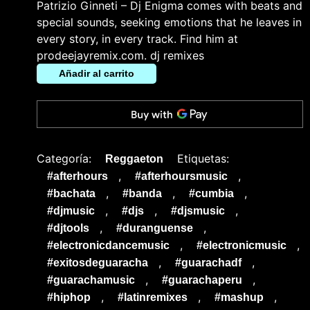
Patrizio Ginneti – Dj Enigma comes with beats and
special sounds, seeking emotions that he leaves in
every story, in every track. Find him at
prodeejayremix.com. dj remixes
Añadir al carrito
Categoría:
Etiquetas:
Reggaeton
,
,
#afterhours
#afterhoursmusic
,
,
,
#bachata
#banda
#cumbia
,
,
,
#djmusic
#djs
#djsmusic
,
,
#djtools
#duranguense
,
,
#electronicdancemusic
#electronicmusic
,
,
#exitosdeguaracha
#guarachadf
,
,
#guarachamusic
#guarachaperu
,
,
,
#hiphop
#latinremixes
#mashup