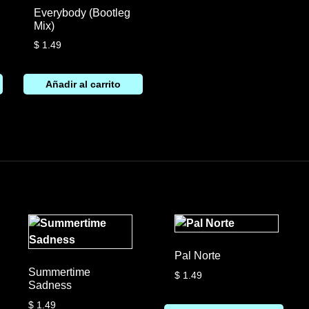
Everybody (Bootleg
Mix)
$
1.49
Añadir al carrito
Pal Norte
Summertime
$
1.49
Sadness
$
1.49