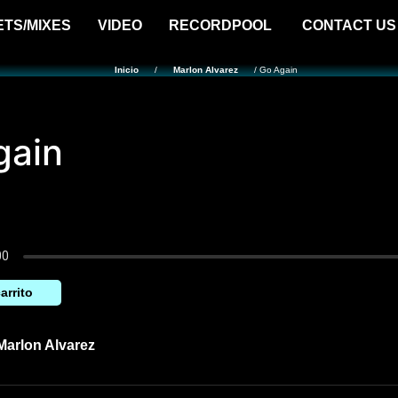
ETS/MIXES
VIDEO
RECORDPOOL
CONTACT US
Inicio
/
Marlon Alvarez
/ Go Again
gain
arrito
Marlon Alvarez