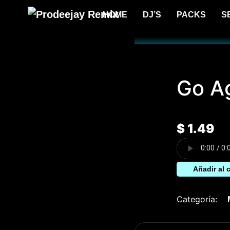
HOME
DJ’S
PACKS
S
Go A
$
1.49
Añadir al c
Categoría: