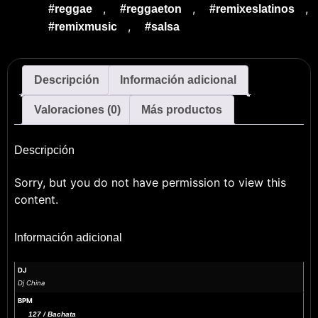
,
,
,
#reggae
#reggaeton
#remixeslatinos
,
#remixmusic
#salsa
Descripción
Información adicional
Valoraciones (0)
Más productos
Descripción
Sorry, but you do not have permission to view this
content.
Información adicional
DJ
Dj China
BPM
127 / Bachata