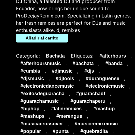
DJ China, a talented DJ and producer from
Ecuador, now brings her unique sound to
ProDeejayRemix.com. Specializing in Latin genres,
her fresh remixes are perfect for DJs and music
enthusiasts alike. dj remixes
Añadir al carrito
Categoría:
Etiquetas:
,
Bachata
#afterhours
,
,
,
#afterhoursmusic
#bachata
#banda
,
,
,
#cumbia
#djmusic
#djs
,
,
,
#djsmusic
#djtools
#duranguense
,
,
#electronicdancemusic
#electronicmusic
,
,
#exitosdeguaracha
#guarachadf
,
,
#guarachamusic
#guarachaperu
,
,
,
#hiphop
#latinremixes
#mashup
,
,
#mashups
#merengue
,
,
#musicacrossover
#musicremixmusic
,
,
,
#popular
#punta
#quebradita