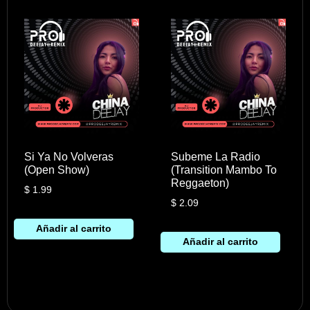
Si Ya No Volveras
Subeme La Radio
(Open Show)
(Transition Mambo To
Reggaeton)
$
1.99
$
2.09
Añadir al carrito
Añadir al carrito