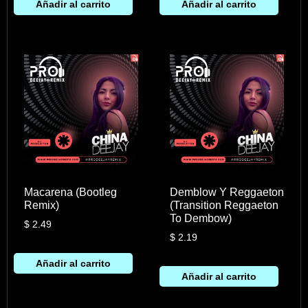
Añadir al carrito
Añadir al carrito
Macarena (Bootleg
Demblow Y Reggaeton
Remix)
(Transition Reggaeton
To Dembow)
$
2.49
$
2.19
Añadir al carrito
Añadir al carrito