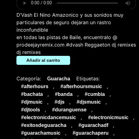
D’Vash El Nino Amazonico y sus sonidos muy
particulares de seguro dejaran un rastro
inconfundible
en todas las pistas de Baile, encuentralo @
prodeejayremix.com #dvash Reggaeton dj remixes
dj remixes
Añadir al carrito
Categoría:
Etiquetas:
Guaracha
,
,
#afterhours
#afterhoursmusic
,
,
,
#bachata
#banda
#cumbia
,
,
,
#djmusic
#djs
#djsmusic
,
,
#djtools
#duranguense
,
,
#electronicdancemusic
#electronicmusic
,
,
#exitosdeguaracha
#guarachadf
,
,
#guarachamusic
#guarachaperu