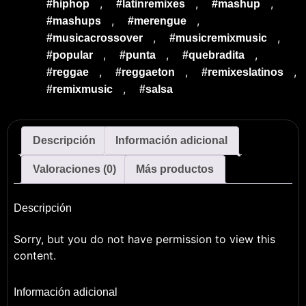
,
,
,
#hiphop
#latinremixes
#mashup
,
,
#mashups
#merengue
,
,
#musicacrossover
#musicremixmusic
,
,
,
#popular
#punta
#quebradita
,
,
,
#reggae
#reggaeton
#remixeslatinos
,
#remixmusic
#salsa
Descripción
Información adicional
Valoraciones (0)
Más productos
Descripción
Sorry, but you do not have permission to view this
content.
Información adicional