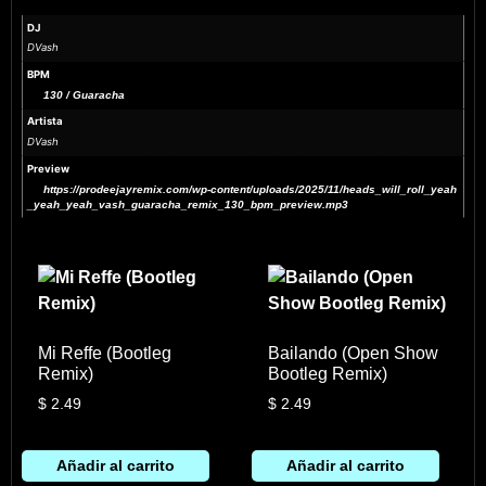
DJ
DVash
BPM
130 / Guaracha
Artista
DVash
Preview
https://prodeejayremix.com/wp-content/uploads/2025/11/heads_will_roll_yeah
_yeah_yeah_vash_guaracha_remix_130_bpm_preview.mp3
Mi Reffe (Bootleg
Bailando (Open Show
Remix)
Bootleg Remix)
$
2.49
$
2.49
Añadir al carrito
Añadir al carrito