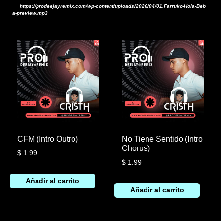
https://prodeejayremix.com/wp-content/uploads/2026/04/01.Farruko-Hola-Beb
a-preview.mp3
CFM (Intro Outro)
No Tiene Sentido (Intro
Chorus)
$
1.99
$
1.99
Añadir al carrito
Añadir al carrito