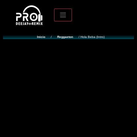
Inicio
/
Reggaeton
/ Hola Beba (Intro)