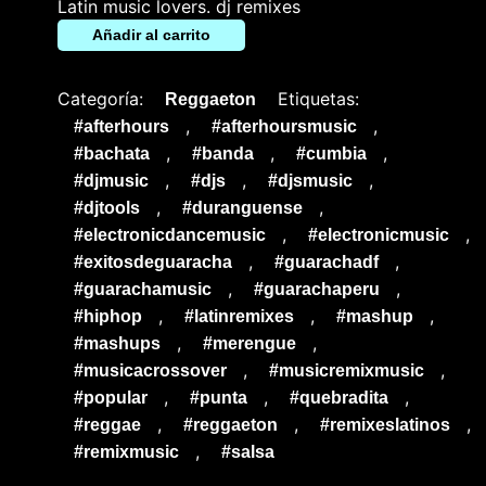
Latin music lovers. dj remixes
Añadir al carrito
Categoría:
Etiquetas:
Reggaeton
,
,
#afterhours
#afterhoursmusic
,
,
,
#bachata
#banda
#cumbia
,
,
,
#djmusic
#djs
#djsmusic
,
,
#djtools
#duranguense
,
,
#electronicdancemusic
#electronicmusic
,
,
#exitosdeguaracha
#guarachadf
,
,
#guarachamusic
#guarachaperu
,
,
,
#hiphop
#latinremixes
#mashup
,
,
#mashups
#merengue
,
,
#musicacrossover
#musicremixmusic
,
,
,
#popular
#punta
#quebradita
,
,
,
#reggae
#reggaeton
#remixeslatinos
,
#remixmusic
#salsa