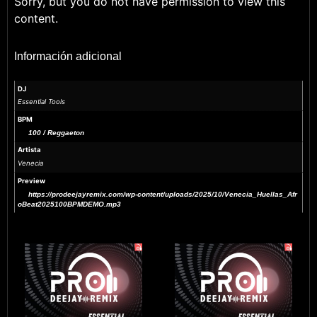
Sorry, but you do not have permission to view this
content.
Información adicional
DJ
Essential Tools
BPM
100 / Reggaeton
Artista
Venecia
Preview
https://prodeejayremix.com/wp-content/uploads/2025/10/Venecia_Huellas_Afr
oBeat2025100BPMDEMO.mp3