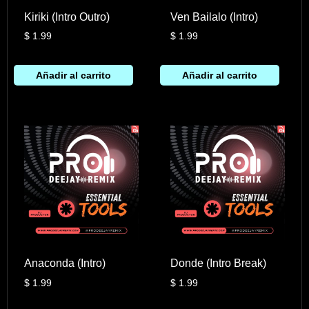
Kiriki (Intro Outro)
Ven Bailalo (Intro)
$
1.99
$
1.99
Añadir al carrito
Añadir al carrito
Anaconda (Intro)
Donde (Intro Break)
$
1.99
$
1.99