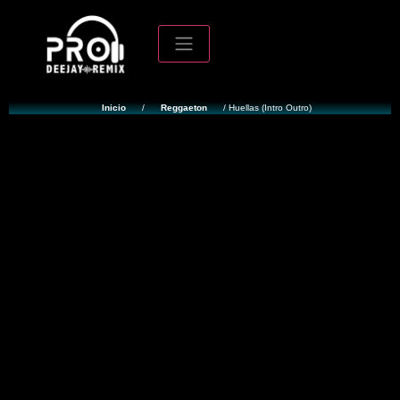
Inicio
/
Reggaeton
/ Huellas (Intro Outro)