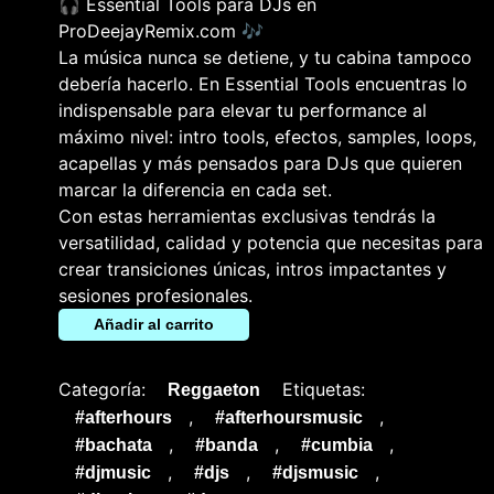
🎧 Essential Tools para DJs en
ProDeejayRemix.com 🎶
La música nunca se detiene, y tu cabina tampoco
debería hacerlo. En Essential Tools encuentras lo
indispensable para elevar tu performance al
máximo nivel: intro tools, efectos, samples, loops,
acapellas y más pensados para DJs que quieren
marcar la diferencia en cada set.
Con estas herramientas exclusivas tendrás la
versatilidad, calidad y potencia que necesitas para
crear transiciones únicas, intros impactantes y
sesiones profesionales.
Añadir al carrito
Categoría:
Etiquetas:
Reggaeton
,
,
#afterhours
#afterhoursmusic
,
,
,
#bachata
#banda
#cumbia
,
,
,
#djmusic
#djs
#djsmusic