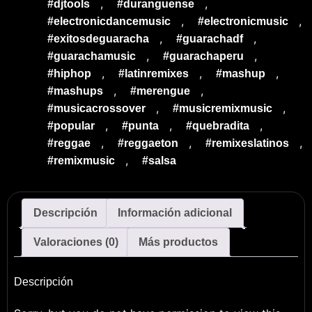
,
,
#djtools
#duranguense
,
,
#electronicdancemusic
#electronicmusic
,
,
#exitosdeguaracha
#guarachadf
,
,
#guarachamusic
#guarachaperu
,
,
,
#hiphop
#latinremixes
#mashup
,
,
#mashups
#merengue
,
,
#musicacrossover
#musicremixmusic
,
,
,
#popular
#punta
#quebradita
,
,
,
#reggae
#reggaeton
#remixeslatinos
,
#remixmusic
#salsa
Descripción
Información adicional
Valoraciones (0)
Más productos
Descripción