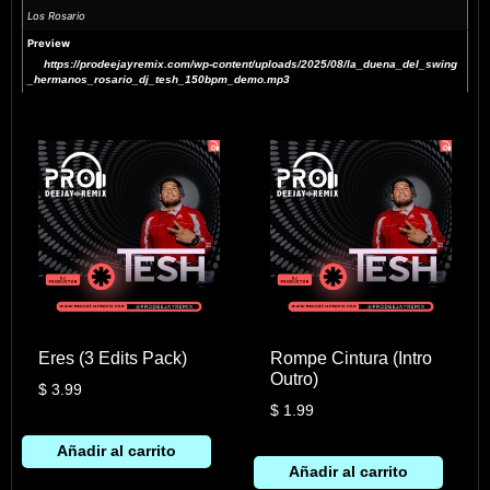
Los Rosario
Preview
https://prodeejayremix.com/wp-content/uploads/2025/08/la_duena_del_swing
_hermanos_rosario_dj_tesh_150bpm_demo.mp3
Eres (3 Edits Pack)
Rompe Cintura (Intro
Outro)
$
3.99
$
1.99
Añadir al carrito
Añadir al carrito