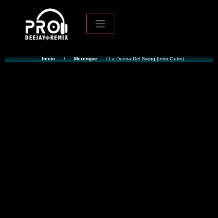
Inicio
/
Merengue
/ La Duena Del Swing (Intro Outro)