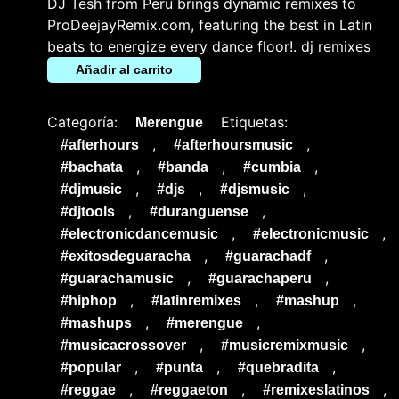
DJ Tesh from Peru brings dynamic remixes to
ProDeejayRemix.com, featuring the best in Latin
beats to energize every dance floor!. dj remixes
Añadir al carrito
Categoría:
Etiquetas:
Merengue
,
,
#afterhours
#afterhoursmusic
,
,
,
#bachata
#banda
#cumbia
,
,
,
#djmusic
#djs
#djsmusic
,
,
#djtools
#duranguense
,
,
#electronicdancemusic
#electronicmusic
,
,
#exitosdeguaracha
#guarachadf
,
,
#guarachamusic
#guarachaperu
,
,
,
#hiphop
#latinremixes
#mashup
,
,
#mashups
#merengue
,
,
#musicacrossover
#musicremixmusic
,
,
,
#popular
#punta
#quebradita
,
,
,
#reggae
#reggaeton
#remixeslatinos