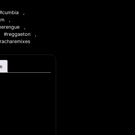
#cumbia
,
dm
,
erengue
,
#reggaeton
,
racharemixes
s