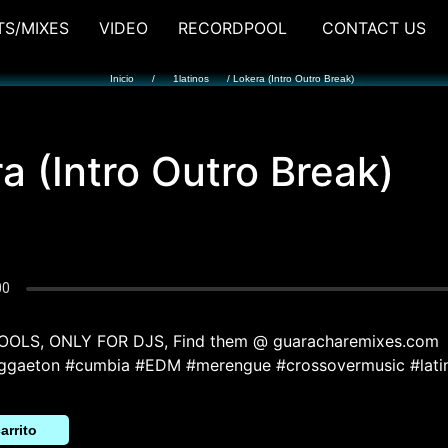
TS/MIXES
VIDEO
RECORDPOOL
CONTACT US
Inicio
/
1latinos
/ Lokera (Intro Outro Break)
a (Intro Outro Break)
OOLS, ONLY FOR DJS, Find them @ guaracharemixes.com
ggaeton #cumbia #EDM #merengue #crossovermusic #lati
arrito