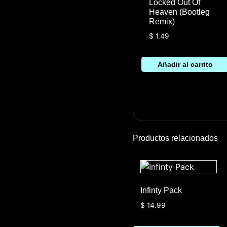
Locked Out Of
Heaven (Bootleg
Remix)
$
1.49
Añadir al carrito
Productos relacionados
Infinty Pack
$
14.99