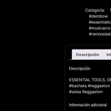
Outro
Break)
cantidad
Categoría:
#dembow
#essentialt
#musicacro
#remixeslat
Descripción
In
Descripción
ESSENTIAL TOOLS, ON
#bachata #reggaeton
#salsa Reggaeton
Información adicional