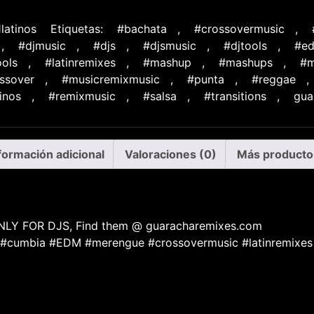
1latinos
Etiquetas:
#bachata
,
#crossovermusic
,
,
#djmusic
,
#djs
,
#djsmusic
,
#djtools
,
#e
ools
,
#latinremixes
,
#mashup
,
#mashups
,
#m
ssover
,
#musicremixmusic
,
#punta
,
#reggae
,
inos
,
#remixmusic
,
#salsa
,
#transitions
,
gua
formación adicional
Valoraciones (0)
Más producto
LY FOR DJS, Find them @ guaracharemixes.com
 #cumbia #EDM #merengue #crossovermusic #latinremixes