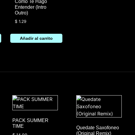
Como Te Hago
Entender (Intro
Outro)
$
1.29
Añadir al carrito
PACK SUMMER
TIME
Quedate Saxofoneo
(Original Remix)
$
14.99