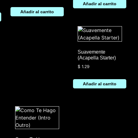
Añadir al carrito
Añadir al carrito
Suavemente
(Acapella Starter)
$
1.29
Añadir al carrito