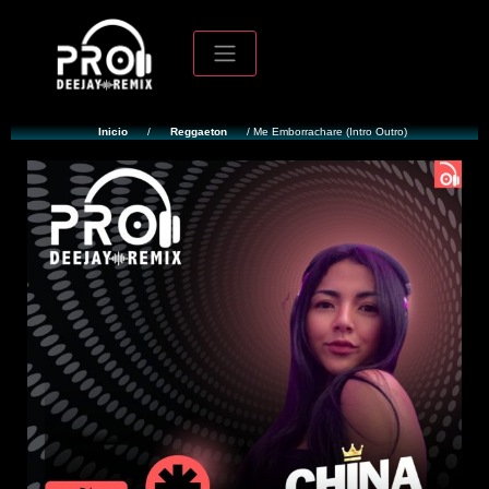
Inicio
/
Reggaeton
/ Me Emborrachare (Intro Outro)