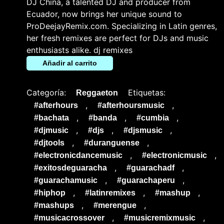
DJ China, a talented DJ and producer from
Ecuador, now brings her unique sound to
ProDeejayRemix.com. Specializing in Latin genres,
her fresh remixes are perfect for DJs and music
enthusiasts alike. dj remixes
Añadir al carrito
Categoría:
Etiquetas:
Reggaeton
,
,
#afterhours
#afterhoursmusic
,
,
,
#bachata
#banda
#cumbia
,
,
,
#djmusic
#djs
#djsmusic
,
,
#djtools
#duranguense
,
,
#electronicdancemusic
#electronicmusic
,
,
#exitosdeguaracha
#guarachadf
,
,
#guarachamusic
#guarachaperu
,
,
,
#hiphop
#latinremixes
#mashup
,
,
#mashups
#merengue
,
,
#musicacrossover
#musicremixmusic