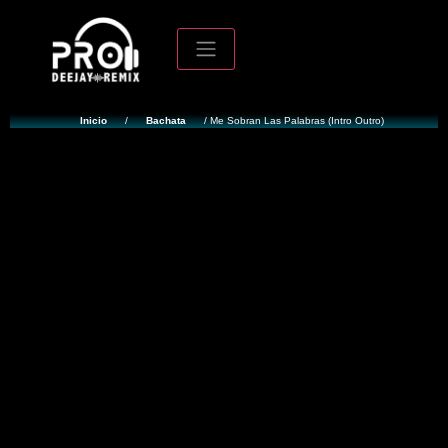
Inicio
/
Bachata
/ Me Sobran Las Palabras (Intro Outro)