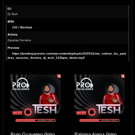
DJ
Dj Tesh
BPM
132 / Bachata
Artista
Zacarias Ferreira
Preview
https://prodeejayremix.com/wp-content/uploads/2025/11/me_sobran_las_pala
bras_zacarias_ferreira_dj_tesh_132bpm_demo.mp3
Puro Guayeteo (Intro
Paloma Ajena (Intro