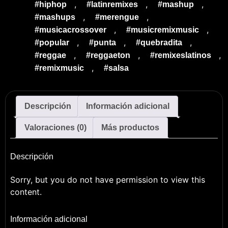
,
,
,
#hiphop
#latinremixes
#mashup
,
,
#mashups
#merengue
,
,
#musicacrossover
#musicremixmusic
,
,
,
#popular
#punta
#quebradita
,
,
,
#reggae
#reggaeton
#remixeslatinos
,
#remixmusic
#salsa
Descripción
Información adicional
Valoraciones (0)
Más productos
Descripción
Sorry, but you do not have permission to view this
content.
Información adicional