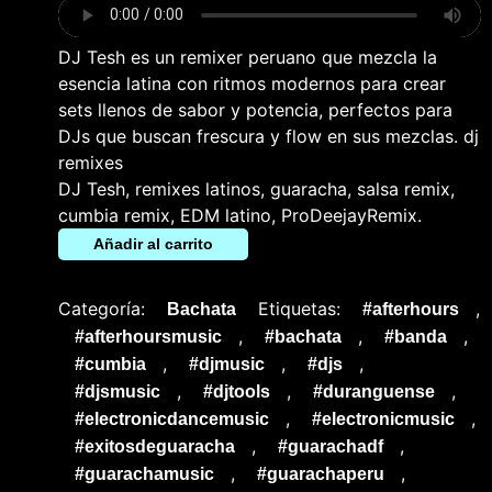
DJ Tesh es un remixer peruano que mezcla la
esencia latina con ritmos modernos para crear
sets llenos de sabor y potencia, perfectos para
DJs que buscan frescura y flow en sus mezclas. dj
remixes
DJ Tesh, remixes latinos, guaracha, salsa remix,
cumbia remix, EDM latino, ProDeejayRemix.
Añadir al carrito
Categoría:
Etiquetas:
,
Bachata
#afterhours
,
,
,
#afterhoursmusic
#bachata
#banda
,
,
,
#cumbia
#djmusic
#djs
,
,
,
#djsmusic
#djtools
#duranguense
,
,
#electronicdancemusic
#electronicmusic
,
,
#exitosdeguaracha
#guarachadf
,
,
#guarachamusic
#guarachaperu