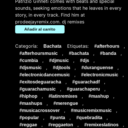
Patrizio Ginneti comes with beats and special
sounds, seeking emotions that he leaves in every
story, in every track. Find him at
prodeejayremix.com. dj remixes
Añadir al carrito
Categoría:
Etiquetas:
,
Bachata
#afterhours
,
,
,
#afterhoursmusic
#bachata
#banda
,
,
,
#cumbia
#djmusic
#djs
,
,
,
#djsmusic
#djtools
#duranguense
,
,
#electronicdancemusic
#electronicmusic
,
,
#exitosdeguaracha
#guarachadf
,
,
#guarachamusic
#guarachaperu
,
,
,
#hiphop
#latinremixes
#mashup
,
,
#mashups
#merengue
,
,
#musicacrossover
#musicremixmusic
,
,
,
#popular
#punta
#quebradita
,
,
,
#reggae
#reggaeton
#remixeslatinos