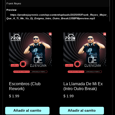
Frank Reyes
Preview
https://prodeejayremix.com/wp-content/uploads/2025/05/Frank_Reyes_Mejor_
Que_A_Ti_Me_Va_Dj_Enigma_Intro_Outro_Break135BPMpreview.mp3
Escombros (Club
La Llamada De Mi Ex
Rework)
(Intro Outro Break)
$
1.99
$
1.99
Añadir al carrito
Añadir al carrito