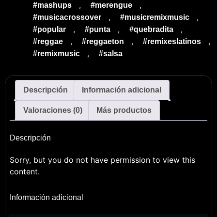
,
,
#mashups
#merengue
,
,
#musicacrossover
#musicremixmusic
,
,
,
#popular
#punta
#quebradita
,
,
,
#reggae
#reggaeton
#remixeslatinos
,
#remixmusic
#salsa
Descripción
Información adicional
Valoraciones (0)
Más productos
Descripción
Sorry, but you do not have permission to view this
content.
Información adicional