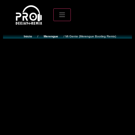
Inicio
/
Merengue
/ Mi Gente (Merengue Bootleg Remix)