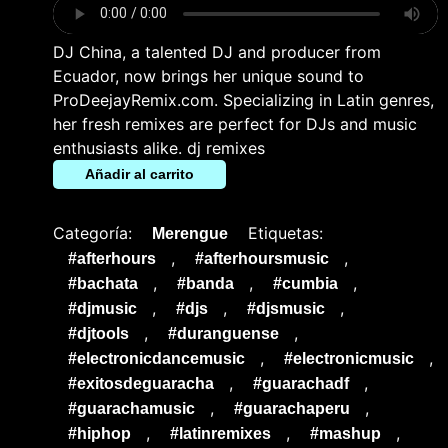
DJ China, a talented DJ and producer from
Ecuador, now brings her unique sound to
ProDeejayRemix.com. Specializing in Latin genres,
her fresh remixes are perfect for DJs and music
enthusiasts alike. dj remixes
Añadir al carrito
Categoría:
Etiquetas:
Merengue
,
,
#afterhours
#afterhoursmusic
,
,
,
#bachata
#banda
#cumbia
,
,
,
#djmusic
#djs
#djsmusic
,
,
#djtools
#duranguense
,
,
#electronicdancemusic
#electronicmusic
,
,
#exitosdeguaracha
#guarachadf
,
,
#guarachamusic
#guarachaperu
,
,
,
#hiphop
#latinremixes
#mashup