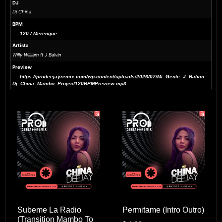
DJ
Dj China
BPM
120 / Merengue
Artista
Willy William ft J Balvin
Preview
https://prodeejayremix.com/wp-content/uploads/2026/07/Mi_Gente_J_Balvin_
Dj_China_Mambo_Project120BPMPreview.mp3
Subeme La Radio
Permitame (Intro Outro)
(Transition Mambo To