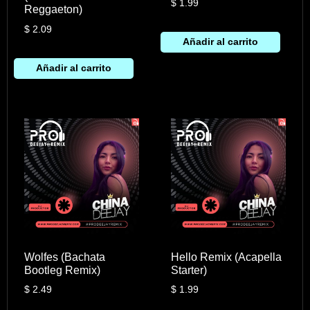
$
1.99
Reggaeton)
$
2.09
Añadir al carrito
Añadir al carrito
Wolfes (Bachata
Hello Remix (Acapella
Bootleg Remix)
Starter)
$
2.49
$
1.99