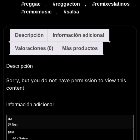
,
,
,
#reggae
#reggaeton
#remixeslatinos
,
#remixmusic
#salsa
Descripción
Información adicional
Valoraciones (0)
Más productos
Descripción
Sorry, but you do not have permission to view this
content.
Información adicional
DJ
Dj Tesh
BPM
80 / Salsa