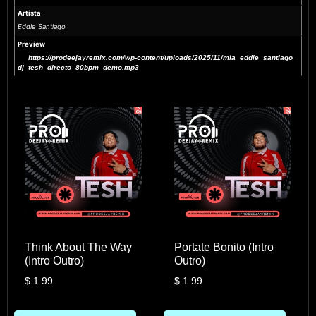
Artista
Eddie Santiago
Preview
https://prodeejayremix.com/wp-content/uploads/2025/11/mia_eddie_santiago_
dj_tesh_directo_80bpm_demo.mp3
Think About The Way
Portate Bonito (Intro
(Intro Outro)
Outro)
$
1.99
$
1.99