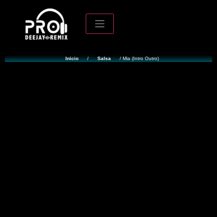
Inicio
/
Salsa
/ Mia (Intro Outro)