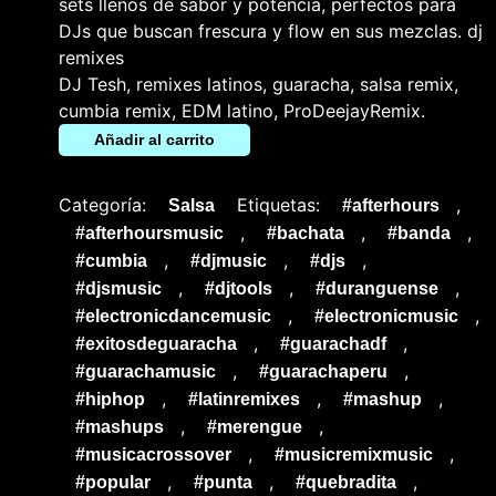
sets llenos de sabor y potencia, perfectos para
DJs que buscan frescura y flow en sus mezclas. dj
remixes
DJ Tesh, remixes latinos, guaracha, salsa remix,
cumbia remix, EDM latino, ProDeejayRemix.
Añadir al carrito
Categoría:
Etiquetas:
,
Salsa
#afterhours
,
,
,
#afterhoursmusic
#bachata
#banda
,
,
,
#cumbia
#djmusic
#djs
,
,
,
#djsmusic
#djtools
#duranguense
,
,
#electronicdancemusic
#electronicmusic
,
,
#exitosdeguaracha
#guarachadf
,
,
#guarachamusic
#guarachaperu
,
,
,
#hiphop
#latinremixes
#mashup
,
,
#mashups
#merengue
,
,
#musicacrossover
#musicremixmusic
,
,
,
#popular
#punta
#quebradita