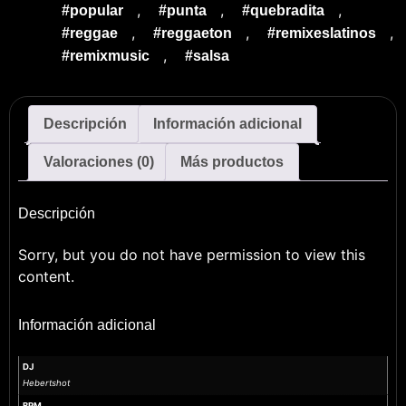
,
,
,
#popular
#punta
#quebradita
,
,
,
#reggae
#reggaeton
#remixeslatinos
,
#remixmusic
#salsa
Descripción
Información adicional
Valoraciones (0)
Más productos
Descripción
Sorry, but you do not have permission to view this
content.
Información adicional
DJ
Hebertshot
BPM