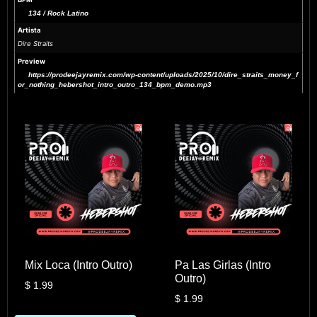
134 / Rock Latino
Artista
Dire Straits
Preview
https://prodeejayremix.com/wp-content/uploads/2025/10/dire_straits_money_f
or_nothing_hebershot_intro_outro_134_bpm_demo.mp3
Mix Loca (Intro Outro)
Pa Las Girlas (Intro
Outro)
$
1.99
$
1.99