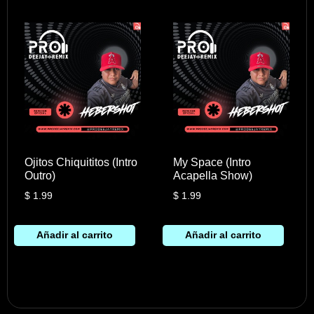
Ojitos Chiquititos (Intro
My Space (Intro
Outro)
Acapella Show)
$
1.99
$
1.99
Añadir al carrito
Añadir al carrito