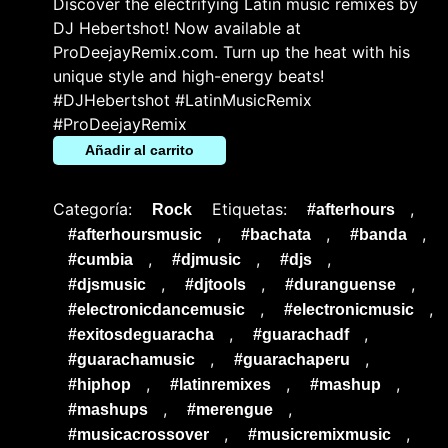
Discover the electrifying Latin music remixes by
DJ Hebertshot! Now available at
ProDeejayRemix.com. Turn up the heat with his
unique style and high-energy beats!
#DJHebertshot #LatinMusicRemix
#ProDeejayRemix
Añadir al carrito
Categoría:
Etiquetas:
,
Rock
#afterhours
,
,
,
#afterhoursmusic
#bachata
#banda
,
,
,
#cumbia
#djmusic
#djs
,
,
,
#djsmusic
#djtools
#duranguense
,
,
#electronicdancemusic
#electronicmusic
,
,
#exitosdeguaracha
#guarachadf
,
,
#guarachamusic
#guarachaperu
,
,
,
#hiphop
#latinremixes
#mashup
,
,
#mashups
#merengue
,
,
#musicacrossover
#musicremixmusic