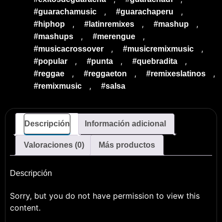
,
,
#guarachamusic
#guarachaperu
,
,
,
#hiphop
#latinremixes
#mashup
,
,
#mashups
#merengue
,
,
#musicacrossover
#musicremixmusic
,
,
,
#popular
#punta
#quebradita
,
,
,
#reggae
#reggaeton
#remixeslatinos
,
#remixmusic
#salsa
Descripción
Información adicional
Valoraciones (0)
Más productos
Descripción
Sorry, but you do not have permission to view this
content.