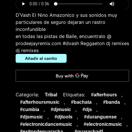
D’Vash El Nino Amazonico y sus sonidos muy
particulares de seguro dejaran un rastro
inconfundible
en todas las pistas de Baile, encuentralo @
prodeejayremix.com #dvash Reggaeton dj remixes
dj remixes
Añadir al carrito
Categoría:
Etiquetas:
,
Tribal
#afterhours
,
,
,
#afterhoursmusic
#bachata
#banda
,
,
,
#cumbia
#djmusic
#djs
,
,
,
#djsmusic
#djtools
#duranguense
,
,
#electronicdancemusic
#electronicmusic
,
,
#exitosdeguaracha
#guarachadf