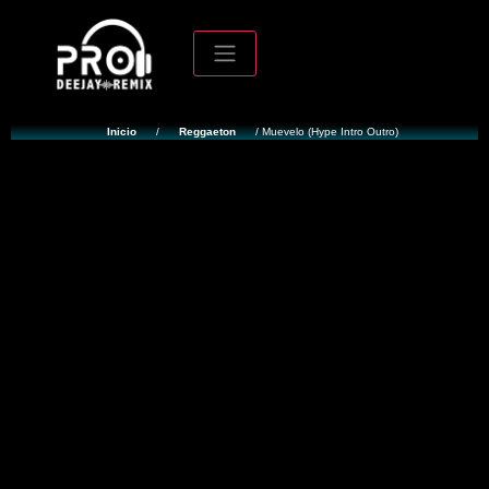
Inicio
/
Reggaeton
/ Muevelo (Hype Intro Outro)