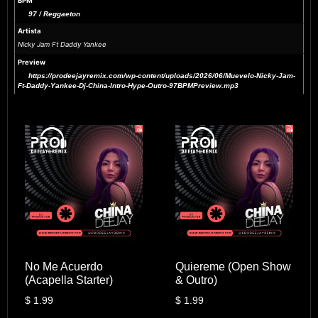
BPM
97 / Reggaeton
Artista
Nicky Jam Ft Daddy Yankee
Preview
https://prodeejayremix.com/wp-content/uploads/2026/06/Muevelo-Nicky-Jam-
Ft-Daddy-Yankee-Dj-China-Intro-Hype-Outro-97BPMPreview.mp3
No Me Acuerdo
Quiereme (Open Show
(Acapella Starter)
& Outro)
$
1.99
$
1.99