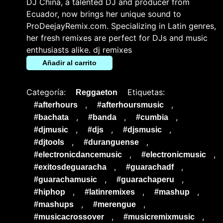
DJ China, a talented DJ and producer from
Ecuador, now brings her unique sound to
ProDeejayRemix.com. Specializing in Latin genres,
her fresh remixes are perfect for DJs and music
enthusiasts alike. dj remixes
Añadir al carrito
Categoría:
Etiquetas:
Reggaeton
,
,
#afterhours
#afterhoursmusic
,
,
,
#bachata
#banda
#cumbia
,
,
,
#djmusic
#djs
#djsmusic
,
,
#djtools
#duranguense
,
,
#electronicdancemusic
#electronicmusic
,
,
#exitosdeguaracha
#guarachadf
,
,
#guarachamusic
#guarachaperu
,
,
,
#hiphop
#latinremixes
#mashup
,
,
#mashups
#merengue
,
,
#musicacrossover
#musicremixmusic