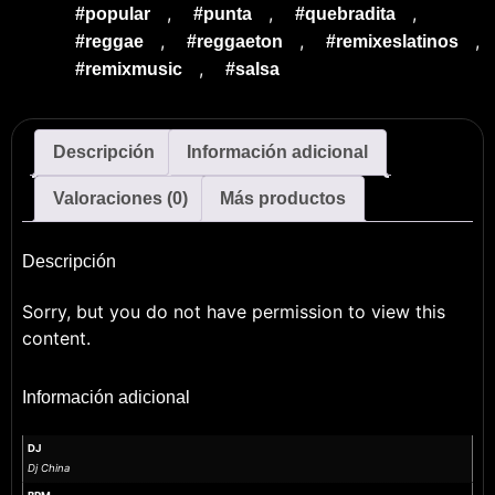
,
,
,
#popular
#punta
#quebradita
,
,
,
#reggae
#reggaeton
#remixeslatinos
,
#remixmusic
#salsa
Descripción
Información adicional
Valoraciones (0)
Más productos
Descripción
Sorry, but you do not have permission to view this
content.
Información adicional
DJ
Dj China