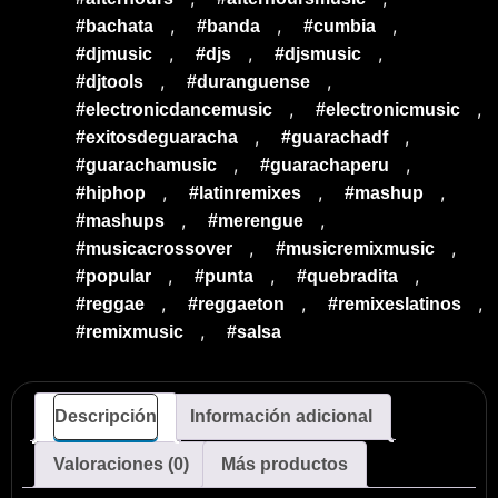
,
,
,
#bachata
#banda
#cumbia
,
,
,
#djmusic
#djs
#djsmusic
,
,
#djtools
#duranguense
,
,
#electronicdancemusic
#electronicmusic
,
,
#exitosdeguaracha
#guarachadf
,
,
#guarachamusic
#guarachaperu
,
,
,
#hiphop
#latinremixes
#mashup
,
,
#mashups
#merengue
,
,
#musicacrossover
#musicremixmusic
,
,
,
#popular
#punta
#quebradita
,
,
,
#reggae
#reggaeton
#remixeslatinos
,
#remixmusic
#salsa
Descripción
Información adicional
Valoraciones (0)
Más productos