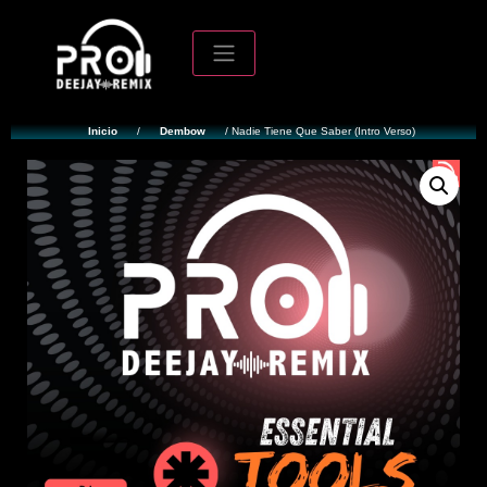
Inicio
/
Dembow
/ Nadie Tiene Que Saber (Intro Verso)