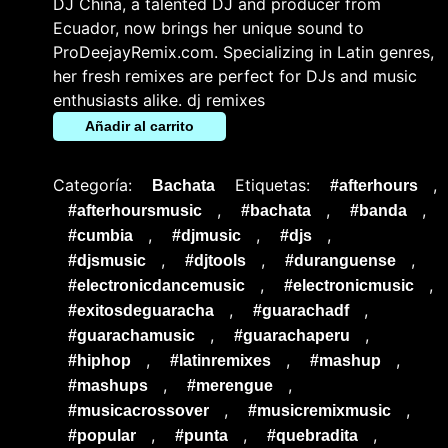
DJ China, a talented DJ and producer from
Ecuador, now brings her unique sound to
ProDeejayRemix.com. Specializing in Latin genres,
her fresh remixes are perfect for DJs and music
enthusiasts alike. dj remixes
Añadir al carrito
Categoría:
Etiquetas:
,
Bachata
#afterhours
,
,
,
#afterhoursmusic
#bachata
#banda
,
,
,
#cumbia
#djmusic
#djs
,
,
,
#djsmusic
#djtools
#duranguense
,
,
#electronicdancemusic
#electronicmusic
,
,
#exitosdeguaracha
#guarachadf
,
,
#guarachamusic
#guarachaperu
,
,
,
#hiphop
#latinremixes
#mashup
,
,
#mashups
#merengue
,
,
#musicacrossover
#musicremixmusic
,
,
,
#popular
#punta
#quebradita