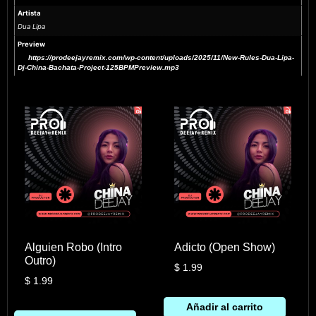
Artista
Dua Lipa
Preview
https://prodeejayremix.com/wp-content/uploads/2025/11/New-Rules-Dua-Lipa-
Dj-China-Bachata-Project-125BPMPreview.mp3
Alguien Robo (Intro
Adicto (Open Show)
Outro)
$
1.99
$
1.99
Añadir al carrito