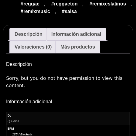
,
,
,
#reggae
#reggaeton
#remixeslatinos
,
#remixmusic
#salsa
Descripción
Información adicional
Valoraciones (0)
Más productos
Descripción
Sorry, but you do not have permission to view this
content.
Información adicional
DJ
Dj China
BPM
125 / Bachata