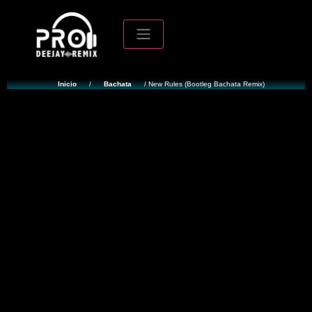
Inicio
/
Bachata
/ New Rules (Bootleg Bachata Remix)