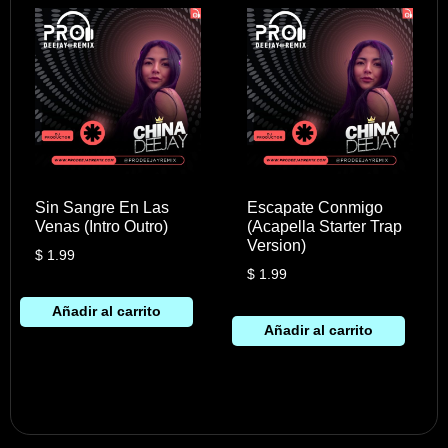
Sin Sangre En Las
Escapate Conmigo
Venas (Intro Outro)
(Acapella Starter Trap
Version)
$
1.99
$
1.99
Añadir al carrito
Añadir al carrito