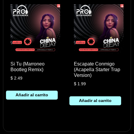
Si Tu (Marroneo
Escapate Conmigo
Bootleg Remix)
(Acapella Starter Trap
Version)
$
2.49
$
1.99
Añadir al carrito
Añadir al carrito