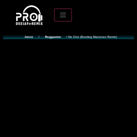
Inicio
/
Reggaeton
/ No One (Bootleg Marroneo Remix)