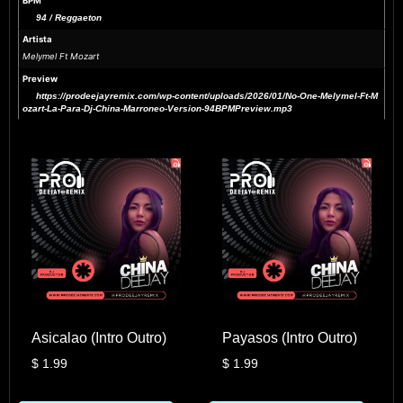
BPM
94 / Reggaeton
Artista
Melymel Ft Mozart
Preview
https://prodeejayremix.com/wp-content/uploads/2026/01/No-One-Melymel-Ft-M
ozart-La-Para-Dj-China-Marroneo-Version-94BPMPreview.mp3
Asicalao (Intro Outro)
Payasos (Intro Outro)
$
1.99
$
1.99