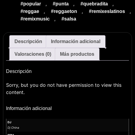
,
,
,
#popular
#punta
#quebradita
,
,
,
#reggae
#reggaeton
#remixeslatinos
,
#remixmusic
#salsa
Descripción
Información adicional
Valoraciones (0)
Más productos
Descripción
Sorry, but you do not have permission to view this
content.
Información adicional
DJ
Dj China