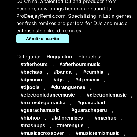
DJ China, a talented DJ and producer from
Ecuador, now brings her unique sound to
ProDeejayRemix.com. Specializing in Latin genres,
her fresh remixes are perfect for DJs and music
enthusiasts alike. dj remixes
Añadir al carrito
Categoría:
Etiquetas:
Reggaeton
,
,
#afterhours
#afterhoursmusic
,
,
,
#bachata
#banda
#cumbia
,
,
,
#djmusic
#djs
#djsmusic
,
,
#djtools
#duranguense
,
,
#electronicdancemusic
#electronicmusic
,
,
#exitosdeguaracha
#guarachadf
,
,
#guarachamusic
#guarachaperu
,
,
,
#hiphop
#latinremixes
#mashup
,
,
#mashups
#merengue
,
,
#musicacrossover
#musicremixmusic