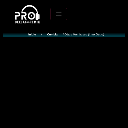
Inicio
/
Cumbia
/ Ojitos Mentirosos (Intro Outro)