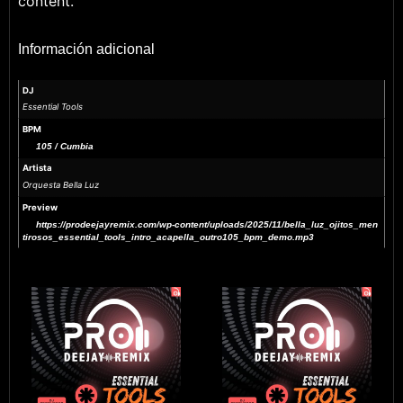
content.
Información adicional
DJ
Essential Tools
BPM
105 / Cumbia
Artista
Orquesta Bella Luz
Preview
https://prodeejayremix.com/wp-content/uploads/2025/11/bella_luz_ojitos_men
tirosos_essential_tools_intro_acapella_outro105_bpm_demo.mp3