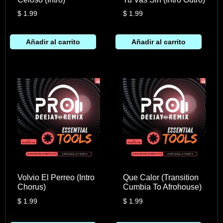
$
1.99
$
1.99
Añadir al carrito
Añadir al carrito
Volvio El Perreo (Intro
Que Calor (Transition
Chorus)
Cumbia To Afrohouse)
$
1.99
$
1.99