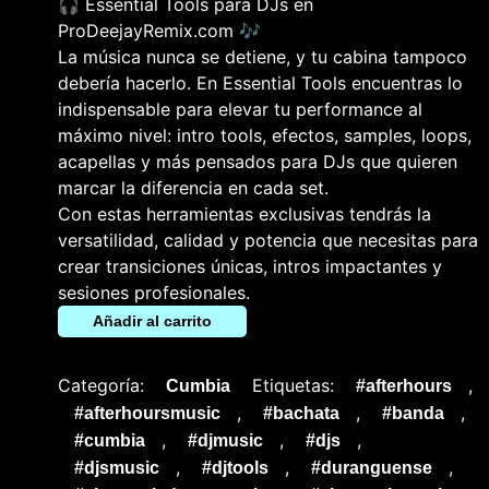
🎧 Essential Tools para DJs en
ProDeejayRemix.com 🎶
La música nunca se detiene, y tu cabina tampoco
debería hacerlo. En Essential Tools encuentras lo
indispensable para elevar tu performance al
máximo nivel: intro tools, efectos, samples, loops,
acapellas y más pensados para DJs que quieren
marcar la diferencia en cada set.
Con estas herramientas exclusivas tendrás la
versatilidad, calidad y potencia que necesitas para
crear transiciones únicas, intros impactantes y
sesiones profesionales.
Añadir al carrito
Categoría:
Etiquetas:
,
Cumbia
#afterhours
,
,
,
#afterhoursmusic
#bachata
#banda
,
,
,
#cumbia
#djmusic
#djs
,
,
,
#djsmusic
#djtools
#duranguense