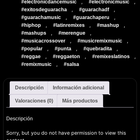
,
,
#electronicdancemusic
#electronicmusic
,
,
#exitosdeguaracha
#guarachadf
,
,
#guarachamusic
#guarachaperu
,
,
,
#hiphop
#latinremixes
#mashup
,
,
#mashups
#merengue
,
,
#musicacrossover
#musicremixmusic
,
,
,
#popular
#punta
#quebradita
,
,
,
#reggae
#reggaeton
#remixeslatinos
,
#remixmusic
#salsa
Descripción
Información adicional
Valoraciones (0)
Más productos
Descripción
Sorry, but you do not have permission to view this