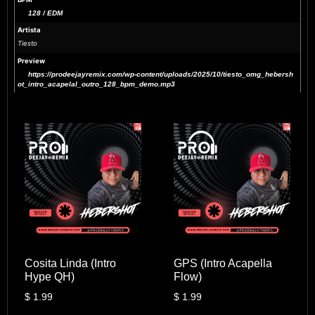
128 / EDM
Artista
Tiesto
Preview
https://prodeejayremix.com/wp-content/uploads/2025/10/tiesto_omg_hebersh
ot_intro_acapelal_outro_128_bpm_demo.mp3
Cosita Linda (Intro
GPS (Intro Acapella
Hype QH)
Flow)
$
1.99
$
1.99