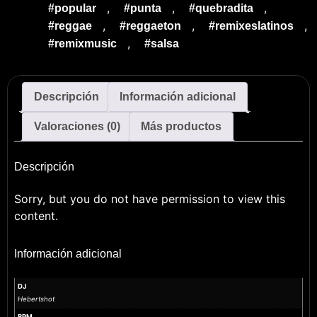
,
,
,
#popular
#punta
#quebradita
,
,
,
#reggae
#reggaeton
#remixeslatinos
,
#remixmusic
#salsa
Descripción
Información adicional
Valoraciones (0)
Más productos
Descripción
Sorry, but you do not have permission to view this
content.
Información adicional
DJ
Hebertshot
BPM