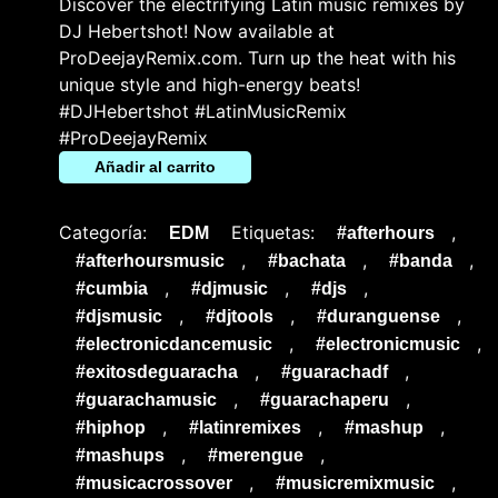
Discover the electrifying Latin music remixes by
DJ Hebertshot! Now available at
ProDeejayRemix.com. Turn up the heat with his
unique style and high-energy beats!
#DJHebertshot #LatinMusicRemix
#ProDeejayRemix
Añadir al carrito
Categoría:
Etiquetas:
,
EDM
#afterhours
,
,
,
#afterhoursmusic
#bachata
#banda
,
,
,
#cumbia
#djmusic
#djs
,
,
,
#djsmusic
#djtools
#duranguense
,
,
#electronicdancemusic
#electronicmusic
,
,
#exitosdeguaracha
#guarachadf
,
,
#guarachamusic
#guarachaperu
,
,
,
#hiphop
#latinremixes
#mashup
,
,
#mashups
#merengue
,
,
#musicacrossover
#musicremixmusic