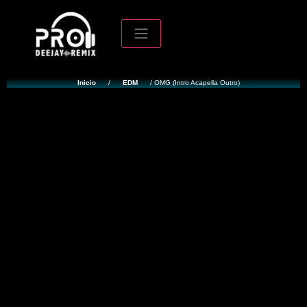
Inicio
/
EDM
/ OMG (Intro Acapella Outro)